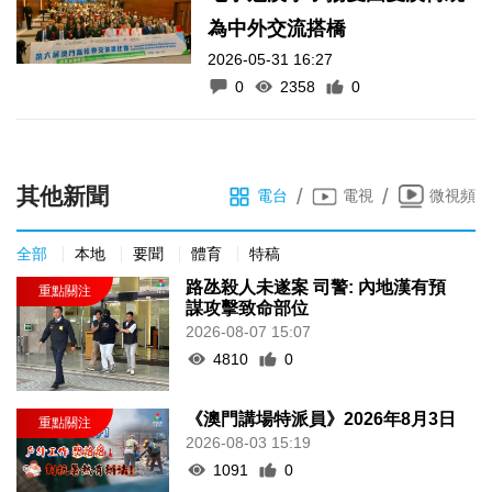
為中外交流搭橋
2026-05-31 16:27
0
2358
0
其他新聞
/
/
電台
電視
微視頻
全部
本地
要聞
體育
特稿
路氹殺人未遂案 司警: 內地漢有預
謀攻擊致命部位
2026-08-07 15:07
4810
0
《澳門講場特派員》2026年8月3日
2026-08-03 15:19
1091
0