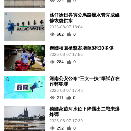
222
0
氹仔徐日昇寅公馬路爆水管完成維
修恢復供水
2026-08-07 18:04
582
0
泰國校園槍擊案增至8死30多傷
2026-08-07 17:55
284
0
河南公安公布“三支一扶”筆試存在
作弊犯罪
2026-08-07 17:48
211
0
德國萊茵河水位下降露出二戰未爆
炸彈
2026-08-07 17:39
292
0