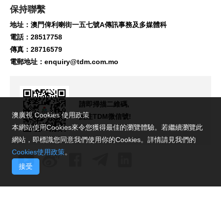
保持聯繫
地址：澳門俾利喇街一五七號A傳訊事務及多媒體科
電話：28517758
傳真：28716579
電郵地址：
enquiry@tdm.com.mo
請即掃描二維碼,
澳廣視 Cookies 使用政策
關注TDM微信號!
本網站使用Cookies來令您獲得最佳的瀏覽體驗。若繼續瀏覽此
網站，即標識您同意我們使用你的Cookies。詳情請見我們的
Cookies使用政策
。
接受