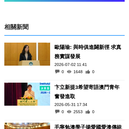
相關新聞
歐陽瑜: 與時俱進闢新徑 求真
務實謀發展
2026-07-02 11:41
0
1648
0
卞立新提3希望寄語澳門青年
奮發進取
2026-05-31 17:34
0
2553
0
毛寧勉澳學子揚愛國愛澳傳統