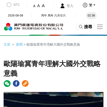
33˚C
繁
A
A
登入
A
2026-08-08
丙午 馬年 六月廿六
02:36
搜尋
主頁
新聞
> 歐陽瑜冀青年理解大國外交戰略意義
歐陽瑜冀青年理解大國外交戰略
意義