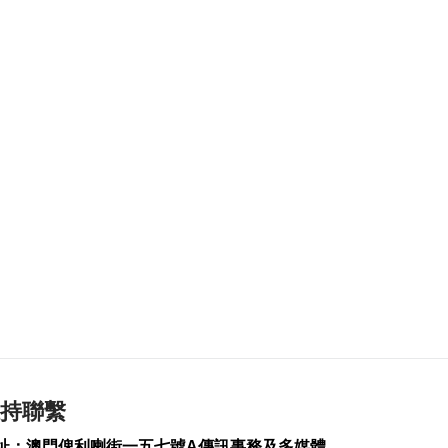
2026-08-06 18:58
223
0
首店經濟推介會舉行
助潛力品牌落戶澳門
2026-08-06 18:47
152
0
4街市14攤位競投 逾
330人參與解釋會
2026-08-06 18:40
186
0
內地傳媒公司拜訪澳
廣視冀加強交流
2026-08-06 18:22
167
0
海南島附近低壓區不
持聯繫
排除移向南海北部
2026-08-06 17:58
址：澳門俾利喇街一五七號A傳訊事務及多媒體