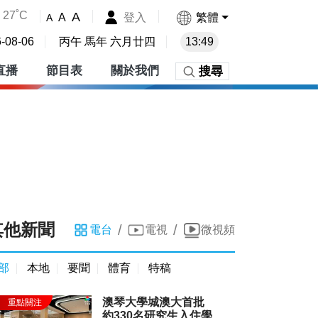
27˚C
A
登入
繁體
A
A
-08-06
丙午 馬年 六月廿四
13:49
直播
節目表
關於我們
搜尋
其他新聞
/
/
電台
電視
微視頻
部
本地
要聞
體育
特稿
澳琴大學城澳大首批
約330名研究生入住學