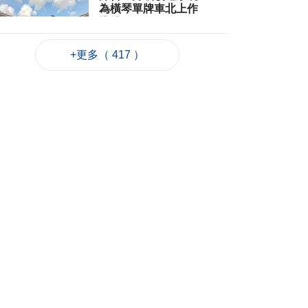
為橫琴單牌車北上作
準備
2026-08-06 19:46
179
0
+更多（ 417 ）
朝鮮向東部海域發射
短程彈道導彈
2026-08-06 19:41
60
0
陳禮祺促規範停車場
車輛升降機使用保養
2026-08-06 19:21
119
0
治安警雷霆行動截3人
逾期逗留
2026-08-06 19:20
132
0
“白海豚”料最快下週
日浙閩沿海登陸