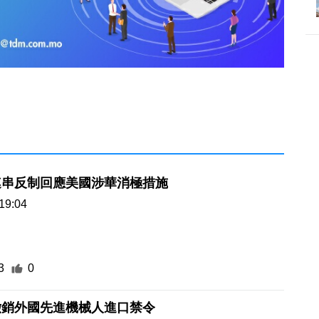
連串反制回應美國涉華消極措施
19:04
3
0
撤銷外國先進機械人進口禁令