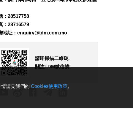
244
0
：28517758
黎以商停火執行情況
以軍稱2兵遭襲身亡
：28716579
2026-08-06 17:45
郵地址：
enquiry@tdm.com.mo
108
0
筷子基7旬翁疑衝出馬
路遭巴士撞傷搶救
請即掃描二維碼,
2026-08-06 17:38
關注TDM微信號!
2324
0
社諮委倡以台山街市
天橋串聯北區步行網
。詳情請見我們的
Cookies使用政策
。
2026-08-06 17:15
241
0
閩啟動防颱風四級應
急響應防禦“白海豚”
2026-08-06 17:08
144
0