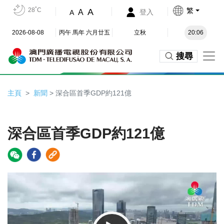
28˚C
繁
A
A
登入
A
2026-08-08
丙午 馬年 六月廿五
立秋
20:06
搜尋
主頁
新聞
> 深合區首季GDP約121億
深合區首季GDP約121億
Video
Player