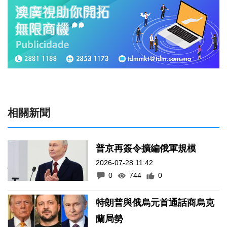
相關新聞
普京再簽令擴編俄軍規模
2026-07-28 11:42
0
744
0
特朗普與俄烏元首通話商烏克
蘭局勢