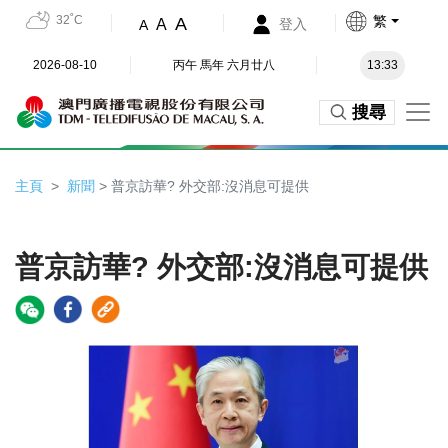
32˚C
繁
A
A
登入
A
2026-08-10
丙午 馬年 六月廿八
13:33
搜尋
主頁
新聞
> 普京訪華? 外交部:沒消息可提供
普京訪華? 外交部:沒消息可提供