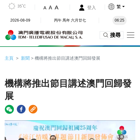
35˚C
繁
A
A
登入
A
2026-08-09
丙午 馬年 六月廿七
06:25
搜尋
主頁
新聞
> 機構將推出節目講述澳門回歸發展
機構將推出節目講述澳門回歸發
展
Video
Player