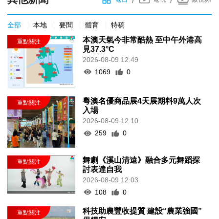
全部
本地
要聞
體育
特稿
本澳天氣今非常酷熱 至中午外港高
見37.3°C
2026-08-09 12:49
1069
0
粵澳名優商品展4天展期料9萬人次
入場
2026-08-09 12:10
259
0
舞劇《溪山清遠》融合多元舞蹈探
討表達自我
2026-08-09 12:03
108
0
科技助農豐收提質 建設“農業強國”