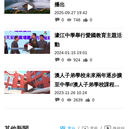
播出
2025-09-27 19:42
0
748
0
濠江中學舉行愛國教育主題活
動
2024-01-15 19:01
0
924
0
澳人子弟學校未來兩年逐步擴
至中學//澳人子弟學校課程趨
2023-11-26 10:24
同澳門
0
2639
0
其他新聞
/
/
電台
電視
微視頻