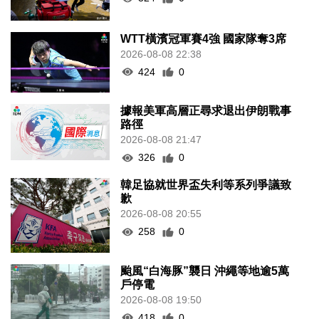
WTT橫濱冠軍賽4強 國家隊奪3席
2026-08-08 22:38
424
0
據報美軍高層正尋求退出伊朗戰事
路徑
2026-08-08 21:47
326
0
韓足協就世界盃失利等系列爭議致
歉
2026-08-08 20:55
258
0
颱風“白海豚”襲日 沖繩等地逾5萬
戶停電
2026-08-08 19:50
418
0