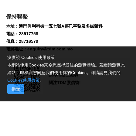
保持聯繫
地址：澳門俾利喇街一五七號A傳訊事務及多媒體科
電話：28517758
傳真：28716579
電郵地址：
enquiry@tdm.com.mo
澳廣視 Cookies 使用政策
本網站使用Cookies來令您獲得最佳的瀏覽體驗。若繼續瀏覽此
網站，即標識您同意我們使用你的Cookies。詳情請見我們的
請即掃描二維碼,
Cookies使用政策
。
關注TDM微信號!
接受