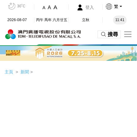
30˚C
繁
A
A
登入
A
2026-08-07
丙午 馬年 六月廿五
立秋
11:41
搜尋
主頁
新聞
>