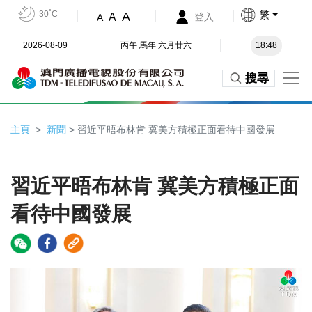
30˚C
繁
A
A
登入
A
2026-08-09
丙午 馬年 六月廿六
18:48
搜尋
主頁
新聞
> 習近平晤布林肯 冀美方積極正面看待中國發展
習近平晤布林肯 冀美方積極正面
看待中國發展