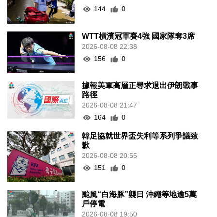
144
0
WTT橫濱冠軍賽4強 國家隊奪3席
2026-08-08 22:38
156
0
據報美軍高層正尋求退出伊朗戰事
路徑
2026-08-08 21:47
164
0
韓足協就世界盃失利等系列爭議致
歉
2026-08-08 20:55
151
0
颱風“白海豚”襲日 沖繩等地逾5萬
戶停電
2026-08-08 19:50