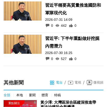
習近平稱要高質量推進國防和
軍隊現代化
2026-07-31 14:09
0
442
0
習近平: 下半年重點做好挖掘
內需潛力
2026-07-30 16:25
0
527
0
其他新聞
/
/
電台
電視
微視頻
全部
本地
要聞
體育
特稿
黃少澤: 大灣區深合區縱深推進帶
來法治建設全新機遇