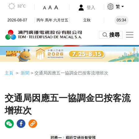
32˚C
繁
A
A
登入
A
2026-08-07
丙午 馬年 六月廿五
立秋
05:34
搜尋
主頁
新聞
> 交通局因應五一協調金巴按客流增班次
交通局因應五一協調金巴按客流
增班次