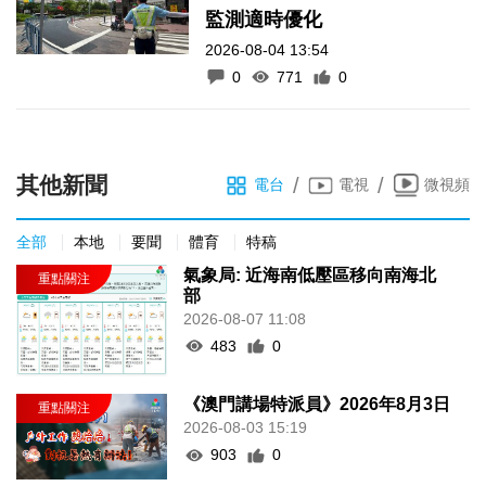
監測適時優化
2026-08-04 13:54
0
771
0
其他新聞
/
/
電台
電視
微視頻
全部
本地
要聞
體育
特稿
氣象局: 近海南低壓區移向南海北
部
2026-08-07 11:08
483
0
《澳門講場特派員》2026年8月3日
2026-08-03 15:19
903
0