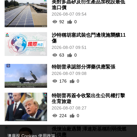
美對多晶矽及衍生產品加稅設最低
進口價
2026-08-07 09:54
92
0
沙特稱胡塞武裝也門邊境施襲釀11
傷
2026-08-07 09:51
63
0
特朗普承認部分彈藥供應緊張
2026-08-07 09:08
176
0
特朗普再簽令收緊出生公民權打擊
生育旅遊
2026-08-07 08:27
224
0
俄煉油廠遇襲 澤連斯基稱削弱俄燃
料供應
澳廣視 Cookies 使用政策