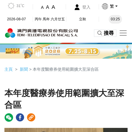
31˚C
繁
A
A
登入
A
2026-08-07
丙午 馬年 六月廿五
立秋
03:25
搜尋
主頁
新聞
> 本年度醫療券使用範圍擴大至深合區
本年度醫療券使用範圍擴大至深
合區
Video