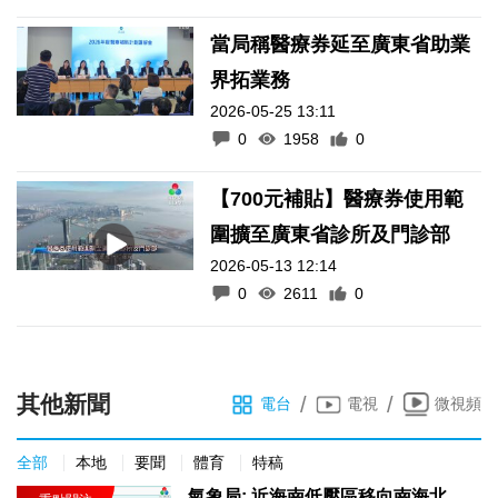
當局稱醫療券延至廣東省助業
界拓業務
2026-05-25 13:11
0
1958
0
【700元補貼】醫療券使用範
圍擴至廣東省診所及門診部
2026-05-13 12:14
0
2611
0
其他新聞
/
/
電台
電視
微視頻
全部
本地
要聞
體育
特稿
氣象局: 近海南低壓區移向南海北