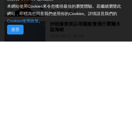
2026-08-07 07:18
本網站使用Cookies來令您獲得最佳的瀏覽體驗。若繼續瀏覽此
177
0
網站，即標識您同意我們使用你的Cookies。詳情請見我們的
Cookies使用政策
。
伊朗擬禁美以等國船隻通行霍爾木
接受
茲海峽
2026-08-07 06:54
218
0
西班牙休達非法移民潮增至約百人
死亡
2026-08-06 23:45
267
0
也門胡塞武裝襲擊致35名政府軍士
兵死亡
2026-08-06 23:06
239
0
岑浩輝滿意科技園籌建進度 促吸引
人才進駐
2026-08-06 22:35