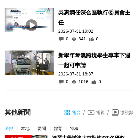
吳惠嫻任深合區執行委員會主
任
2026-07-31 19:02
0
341
0
新學年琴澳跨境學生專車下週
一起可申請
2026-07-31 18:37
0
1016
0
其他新聞
/
/
電台
電視
微視頻
全部
本地
要聞
體育
特稿
澳琴大學城澳大首批約330名研究