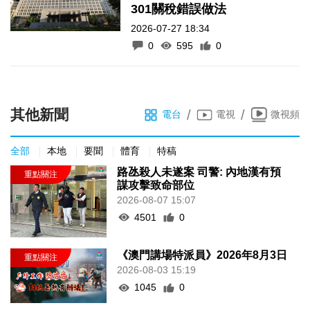
301關稅錯誤做法
2026-07-27 18:34
0
595
0
其他新聞
/
/
電台
電視
微視頻
全部
本地
要聞
體育
特稿
路氹殺人未遂案 司警: 內地漢有預
謀攻擊致命部位
2026-08-07 15:07
4501
0
《澳門講場特派員》2026年8月3日
2026-08-03 15:19
1045
0