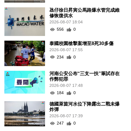
氹仔徐日昇寅公馬路爆水管完成維
修恢復供水
2026-08-07 18:04
556
0
泰國校園槍擊案增至8死30多傷
2026-08-07 17:55
234
0
河南公安公布“三支一扶”筆試存在
作弊犯罪
2026-08-07 17:48
184
0
德國萊茵河水位下降露出二戰未爆
炸彈
2026-08-07 17:39
247
0