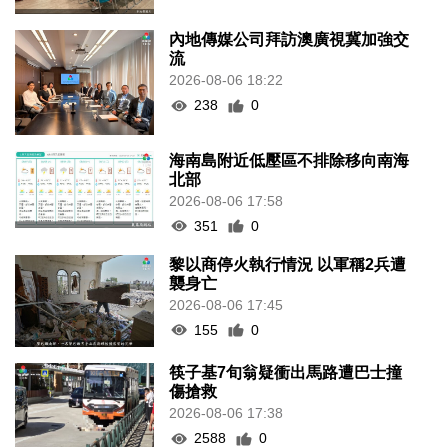
內地傳媒公司拜訪澳廣視冀加強交
流
2026-08-06 18:22
238
0
海南島附近低壓區不排除移向南海
北部
2026-08-06 17:58
351
0
黎以商停火執行情況 以軍稱2兵遭
襲身亡
2026-08-06 17:45
155
0
筷子基7旬翁疑衝出馬路遭巴士撞
傷搶救
2026-08-06 17:38
2588
0