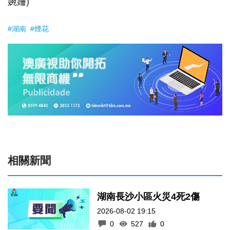
婉姍)
#湖南
#煙花
相關新聞
湖南長沙小區火災4死2傷
2026-08-02 19:15
0
527
0