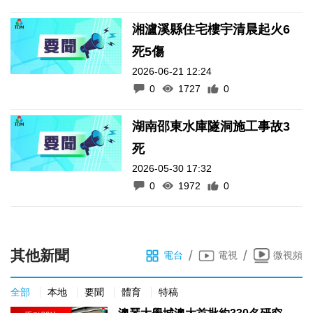
湘瀘溪縣住宅樓宇清晨起火6
死5傷
2026-06-21 12:24
0
1727
0
湖南邵東水庫隧洞施工事故3
死
2026-05-30 17:32
0
1972
0
其他新聞
/
/
電台
電視
微視頻
全部
本地
要聞
體育
特稿