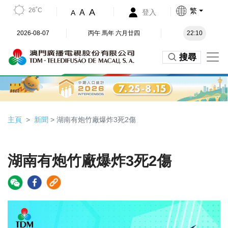
26˚C
繁
A
A
登入
A
2026-08-07
丙午 馬年 六月廿四
22:10
搜尋
主頁
新聞
> 湖南有炮竹廠爆炸3死2傷
湖南有炮竹廠爆炸3死2傷