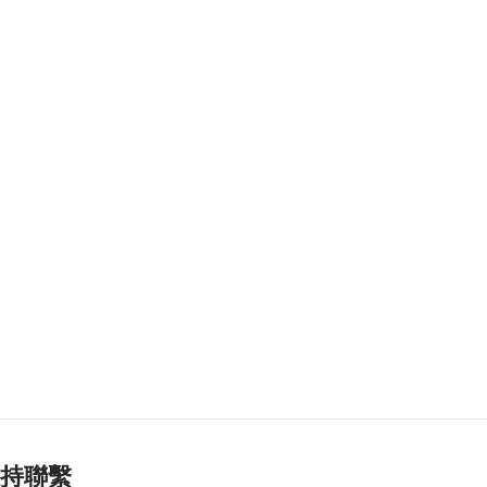
灣社區未發展土地
2026-08-06 20:11
328
0
深合區升級改造系統
為橫琴單牌車北上作
準備
2026-08-06 19:46
396
0
朝鮮向東部海域發射
短程彈道導彈
2026-08-06 19:41
165
0
陳禮祺促規範停車場
車輛升降機使用保養
2026-08-06 19:21
219
0
治安警雷霆行動截3人
持聯繫
逾期逗留