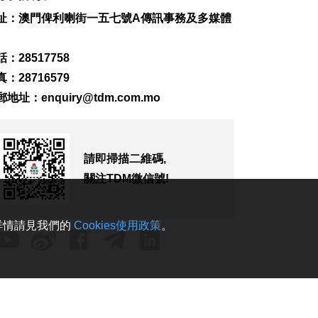
2026-08-06 19:20
址：澳門俾利喇街一五七號A傳訊事務及多媒體
272
0
“白海豚”料最快下週
：28517758
日浙閩沿海登陸
：28716579
2026-08-06 18:58
郵地址：
enquiry@tdm.com.mo
427
0
首店經濟推介會舉行
助潛力品牌落戶澳門
2026-08-06 18:47
請即掃描二維碼,
253
0
關注TDM微信號!
4街市14攤位競投 逾
330人參與解釋會
。詳情請見我們的
Cookies使用政策
。
2026-08-06 18:40
285
0
內地傳媒公司拜訪澳
廣視冀加強交流
2026-08-06 18:22