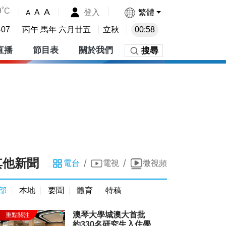
9˚C
A
登入
繁體
A
A
-07
丙午 馬年 六月廿五
立秋
00:58
直播
節目表
關於我們
搜尋
其他新聞
/
/
電台
電視
微視頻
部
本地
要聞
體育
特稿
澳琴大學城澳大首批
約330名研究生入住學