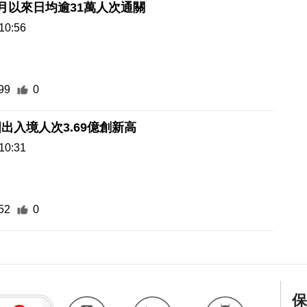
月以來日均逾31萬人次通關
10:56
99
0
出入境人次3.69億創新高
10:31
52
0
保