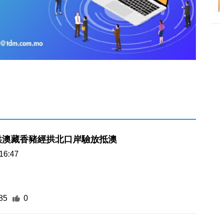
供澳藏香豬經拱北口岸驗放抵澳
16:47
85
0