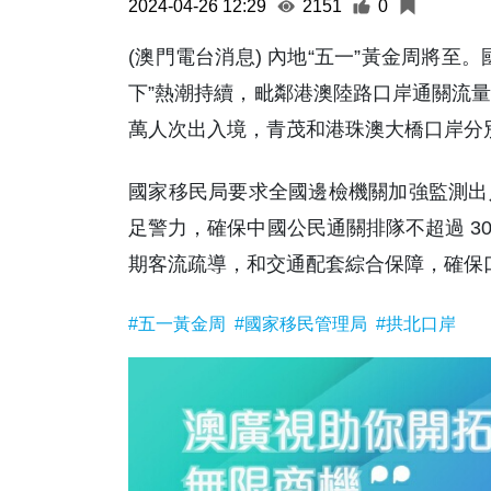
2024-04-26 12:29
2151
0
(澳門電台消息) 內地“五一”黃金周將
下”熱潮持續，毗鄰港澳陸路口岸通關流量
萬人次出入境，青茂和港珠澳大橋口岸分別
國家移民局要求全國邊檢機關加強監測出
足警力，確保中國公民通關排隊不超過 3
期客流疏導，和交通配套綜合保障，確保口
#五一黃金周
#國家移民管理局
#拱北口岸