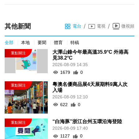
其他新聞
/
/
電台
電視
微視頻
全部
本地
要聞
體育
特稿
大潭山錄今年最高溫35.9°C 外港高
見38.2°C
2026-08-09 14:35
1679
0
粵澳名優商品展4天展期料9萬人次
入場
2026-08-09 12:10
622
0
“白海豚”浙江台州玉環沿海登陸
2026-08-09 17:40
1127
0