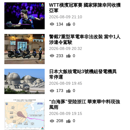
WTT橫濱冠軍賽 國家隊陳幸同收獲
亞軍
2026-08-09 21:10
134
0
警截7重型單電車非法改裝 當中1人
涉違令駕駛
2026-08-09 20:32
233
0
日本大飯核電站3號機組發電機異
常停運
2026-08-09 19:45
173
0
“白海豚”登陸浙江 華東華中料現強
風雨
2026-08-09 19:15
208
0