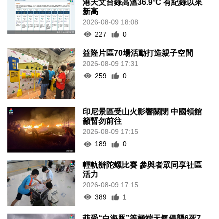
港天文台錄高溫36.9°C 有紀錄以來
新高
2026-08-09 18:08
227
0
益隆片區70場活動打造親子空間
2026-08-09 17:31
259
0
印尼景區受山火影響關閉 中國領館
籲暫勿前往
2026-08-09 17:15
189
0
輕軌辦陀螺比賽 參與者眾同享社區
活力
2026-08-09 17:15
389
1
菲受“白海豚”等極端天氣侵襲6死7