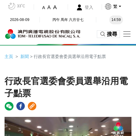
33˚C
繁
A
A
登入
A
2026-08-09
丙午 馬年 六月廿七
14:59
搜尋
主頁
新聞
> 行政長官選委會委員選舉沿用電子點票
行政長官選委會委員選舉沿用電
子點票
Video
Player