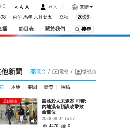
8˚C
A
登入
繁體
A
A
-08
丙午 馬年 六月廿五
立秋
20:06
直播
節目表
關於我們
搜尋
其他新聞
/
/
電台
電視
微視頻
部
本地
要聞
體育
特稿
路氹殺人未遂案 司警:
內地漢有預謀攻擊致
命部位
2026-08-07 15:07
4470
0