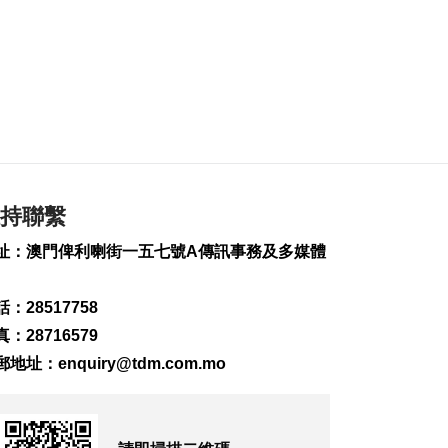
2026-08-07 19:16
194
0
氹仔旅大城大2巴士站
明恢復運作
2026-08-07 19:07
224
0
松山隧道口附近爆水
管傍晚基本完成止漏
持聯繫
2026-08-07 18:45
276
0
址：澳門俾利喇街一五七號A傳訊事務及多媒體
橙色高溫提示生效 避
暑中心延長夜間開放
：28517758
2026-08-07 18:20
：28716579
160
0
郵地址：
enquiry@tdm.com.mo
體育局構建運動員全
週期支援體系
2026-08-07 18:12