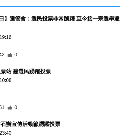
舉日】選管會：選民投票非常踴躍 至今接一宗選舉違
19:16
42
0
票站 籲選民踴躍投票
10:08
51
0
塔石辦宣傳活動籲踴躍投票
23:40