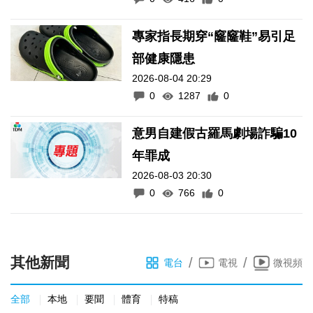
專家指長期穿“窿窿鞋”易引足
部健康隱患
2026-08-04 20:29
0
1287
0
意男自建假古羅馬劇場詐騙10
年罪成
2026-08-03 20:30
0
766
0
其他新聞
/
/
電台
電視
微視頻
全部
本地
要聞
體育
特稿