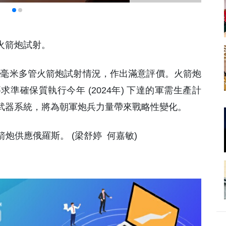
管火箭炮試射。
 240毫米多管火箭炮試射情況，作出滿意評價。火箭炮
準確保質執行今年 (2024年) 下達的軍需生產計
炮武器系統，將為朝軍炮兵力量帶來戰略性變化。
炮供應俄羅斯。 (梁舒婷 何嘉敏)