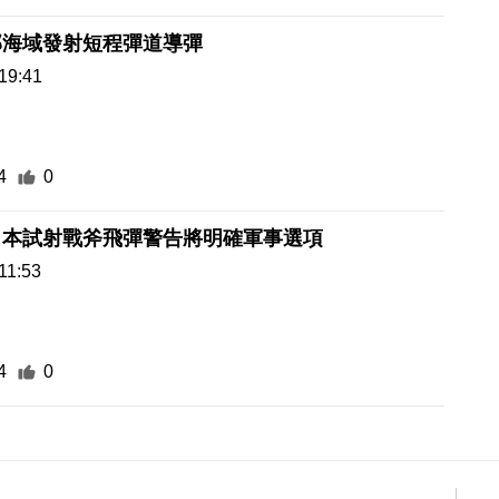
部海域發射短程彈道導彈
19:41
4
0
日本試射戰斧飛彈警告將明確軍事選項
11:53
4
0