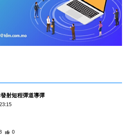
鮮發射短程彈道導彈
23:15
3
0