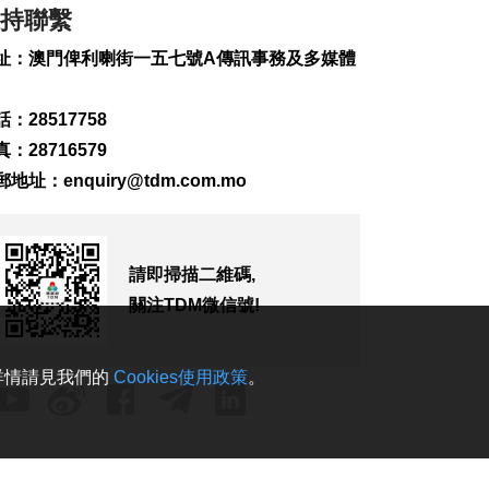
疑涉熱水爐電線短路
持聯繫
2026-08-08 10:43
375
0
址：澳門俾利喇街一五七號A傳訊事務及多媒體
港珠澳大橋跨境貨物
轉運站3年發揮物流實
：28517758
用
：28716579
2026-08-08 10:34
郵地址：
enquiry@tdm.com.mo
181
0
美上訴法院維持白宮
宴會廳改造停工令
請即掃描二維碼,
2026-08-08 10:32
156
0
關注TDM微信號!
澤連斯基訪塞爾維亞
冀建設性合作
。詳情請見我們的
Cookies使用政策
。
2026-08-08 10:23
179
0
“白海豚”料最快明晚
登陸浙閩沿海