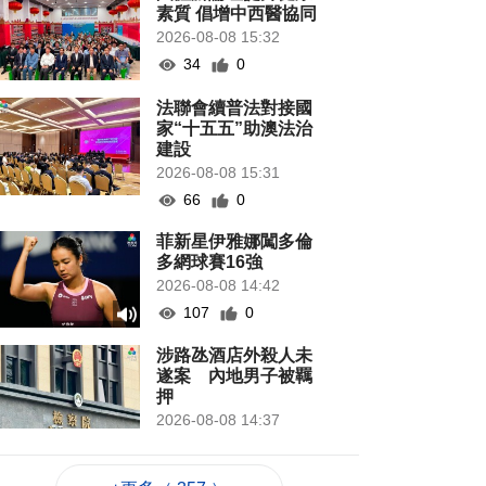
素質 倡增中西醫協同
2026-08-08 15:32
34
0
法聯會續普法對接國
家“十五五”助澳法治
建設
2026-08-08 15:31
66
0
菲新星伊雅娜闖多倫
多網球賽16強
2026-08-08 14:42
107
0
涉路氹酒店外殺人未
遂案 內地男子被羈
押
2026-08-08 14:37
979
0