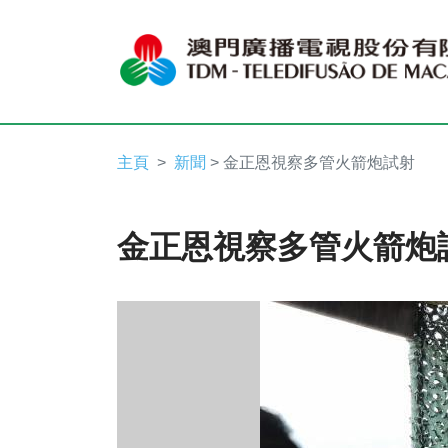
主頁
新聞
> 金正恩視察多管火箭炮試射
金正恩視察多管火箭炮