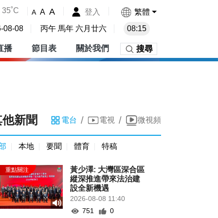
35˚C
A
登入
繁體
A
A
-08-08
丙午 馬年 六月廿六
08:15
直播
節目表
關於我們
搜尋
其他新聞
/
/
電台
電視
微視頻
部
本地
要聞
體育
特稿
黃少澤: 大灣區深合區
縱深推進帶來法治建
設全新機遇
2026-08-08 11:40
751
0