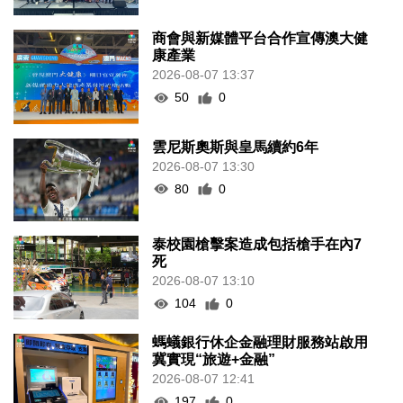
商會與新媒體平台合作宣傳澳大健
康產業
2026-08-07 13:37
50
0
雲尼斯奧斯與皇馬續約6年
2026-08-07 13:30
80
0
泰校園槍擊案造成包括槍手在內7
死
2026-08-07 13:10
104
0
螞蟻銀行休企金融理財服務站啟用
冀實現“旅遊+金融”
2026-08-07 12:41
197
0