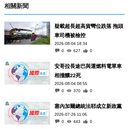
相關新聞
疑載超長超高貨彎位跌落 拖頭
車司機被檢控
2026-08-04 18:34
0
627
0
安哥拉長途巴與運燃料電單車
相撞釀22死
2026-08-04 08:55
0
370
0
塞內加爾總統法耶成立新政黨
2026-07-26 11:06
0
443
0