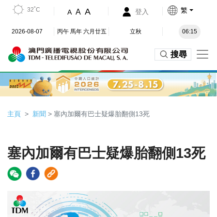
32˚C
繁
A
A
登入
A
2026-08-07
丙午 馬年 六月廿五
立秋
06:15
搜尋
主頁
新聞
> 塞內加爾有巴士疑爆胎翻側13死
塞內加爾有巴士疑爆胎翻側13死