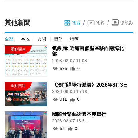
其他新聞
/
/
電台
電視
微視頻
全部
本地
要聞
體育
特稿
氣象局: 近海南低壓區移向南海北
部
2026-08-07 11:08
595
0
《澳門講場特派員》2026年8月3日
2026-08-03 15:19
911
0
國際音樂藝術週本澳舉行
2026-08-07 13:51
53
0