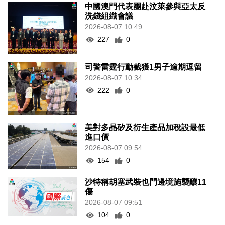
中國澳門代表團赴汶萊參與亞太反
洗錢組織會議
2026-08-07 10:49
227
0
司警雷霆行動截獲1男子逾期逗留
2026-08-07 10:34
222
0
美對多晶矽及衍生產品加稅設最低
進口價
2026-08-07 09:54
154
0
沙特稱胡塞武裝也門邊境施襲釀11
傷
2026-08-07 09:51
104
0