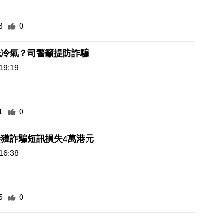
8
0
洗冷氣？司警籲提防詐騙
19:19
1
0
獲詐騙短訊損失4萬港元
16:38
5
0