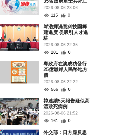
35名政府軍士兵死亡
2026-08-06 23:06
115
0
岑浩輝滿意科技園籌
建進度 促吸引人才進
駐
2026-08-06 22:35
201
0
粵政府在澳成功發行
25億離岸人民幣地方
債
2026-08-06 22:22
566
0
韓連續5天報告疑似高
溫致死病例
2026-08-06 21:52
161
0
外交部：日方應反思