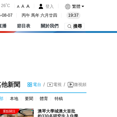
26˚C
A
登入
繁體
A
A
-08-07
丙午 馬年 六月廿四
19:37
直播
節目表
關於我們
搜尋
其他新聞
/
/
電台
電視
微視頻
部
本地
要聞
體育
特稿
澳琴大學城澳大首批
約330名研究生入住學