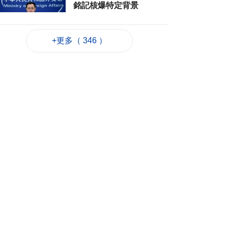
銘記核爆特定背景
2026-08-06 20:42
166
0
+更多（ 346 ）
工務局持續優化石排
灣社區未發展土地
2026-08-06 20:11
250
0
深合區升級改造系統
為橫琴單牌車北上作
準備
2026-08-06 19:46
323
0
朝鮮向東部海域發射
短程彈道導彈
2026-08-06 19:41
120
0
陳禮祺促規範停車場
車輛升降機使用保養