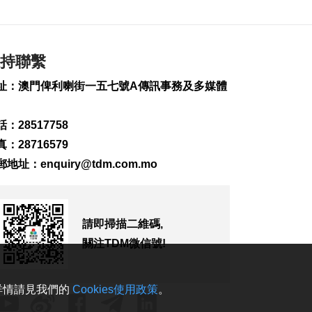
248
0
內地傳媒公司拜訪澳
廣視冀加強交流
持聯繫
2026-08-06 18:22
址：澳門俾利喇街一五七號A傳訊事務及多媒體
219
0
海南島附近低壓區不
：28517758
排除移向南海北部
2026-08-06 17:58
：28716579
323
0
郵地址：
enquiry@tdm.com.mo
黎以商停火執行情況
以軍稱2兵遭襲身亡
2026-08-06 17:45
請即掃描二維碼,
143
0
關注TDM微信號!
筷子基7旬翁疑衝出馬
路遭巴士撞傷搶救
2026-08-06 17:38
。詳情請見我們的
Cookies使用政策
。
2543
0