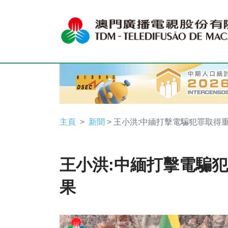
主頁
新聞
> 王小洪:中緬打擊電騙犯罪取得
王小洪:中緬打擊電騙
果