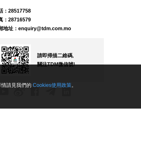
局理事庫克程序
2026-08-08 15:39
：28517758
158
0
：28716579
郵地址：
enquiry@tdm.com.mo
團體辦論壇提升健康
素質 倡增中西醫協同
2026-08-08 15:32
115
0
請即掃描二維碼,
法聯會續普法對接國
關注TDM微信號!
家“十五五”助澳法治
建設
2026-08-08 15:31
。詳情請見我們的
Cookies使用政策
。
211
0
菲新星伊雅娜闖多倫
多網球賽16強
2026-08-08 14:42
160
0
涉路氹酒店外殺人未
遂案 內地男子被羈