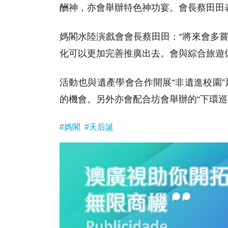
酬神，亦會舉辦特色神功宴。會長蔡田田表
媽閣水陸演戲會會長蔡田田：“將來會多
化可以更加完善推廣出去。會與綜合旅遊
活動也與遺產學會合作開展“非遺進校園
的機會。另外亦會配合坊會舉辦的“下環巡
#媽閣
#天后誕