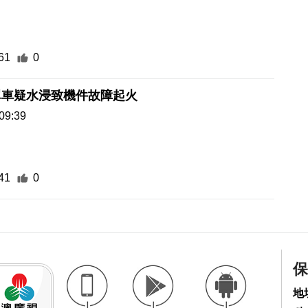
61
0
單車疑水浸致機件故障起火
09:39
41
0
保
地