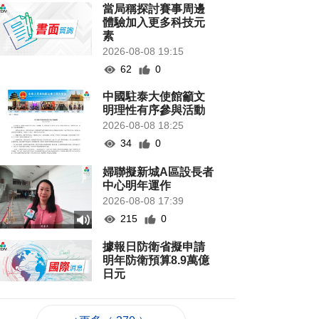
當局稱探討賽事周邊
體驗加入更多科技元
素
2026-08-08 19:15
62
0
中國駐泰大使館籲文
明理性有序參與活動
2026-08-08 18:25
34
0
婦聯擬新城A區設長者
中心明年運作
2026-08-08 17:39
215
0
據報日防衛省擬申請
明年防衛預算8.9萬億
日元
2026-08-08 17:30
93
0