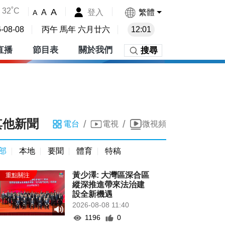
32˚C
A
登入
繁體
A
A
-08-08
丙午 馬年 六月廿六
12:01
直播
節目表
關於我們
搜尋
其他新聞
/
/
電台
電視
微視頻
部
本地
要聞
體育
特稿
黃少澤: 大灣區深合區
縱深推進帶來法治建
設全新機遇
2026-08-08 11:40
1196
0