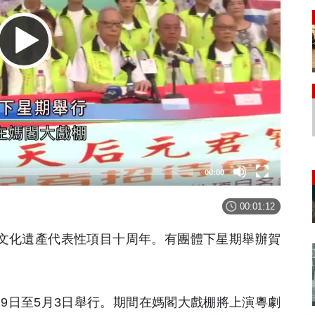
00:00
00:01:12
質文化遺產代表性項目十周年。有團體下星期舉辦賀
9日至5月3日舉行。期間在媽閣大戲棚將上演粵劇