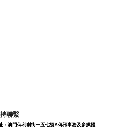
美財長稱霍爾木茲海
峽將逐步失去戰略重
要性
2026-08-08 16:38
171
0
氹仔有地盤工人暈倒
需送院搶救
2026-08-08 16:35
507
0
氹仔碼頭辦陀螺賽豐
富文旅體驗
2026-08-08 16:10
586
0
治安警雷霆行動截6車
違例
2026-08-08 15:56
持聯繫
224
0
址：澳門俾利喇街一五七號A傳訊事務及多媒體
特朗普重啟罷免聯儲