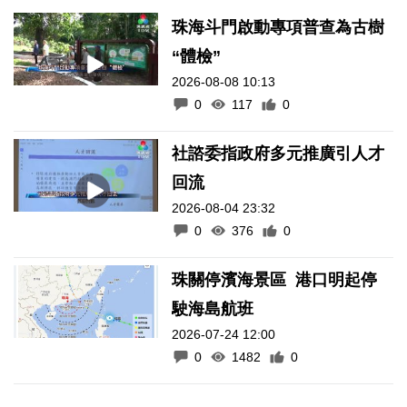
珠海斗門啟動專項普查為古樹
“體檢”
2026-08-08 10:13
0
117
0
社諮委指政府多元推廣引人才
回流
2026-08-04 23:32
0
376
0
珠關停濱海景區 港口明起停
駛海島航班
2026-07-24 12:00
0
1482
0