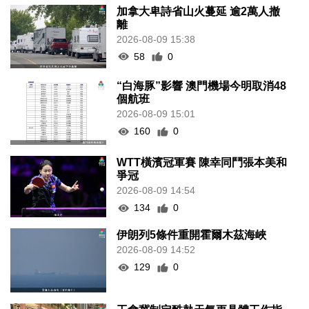
加拿大卑詩省山火蔓延 逾2萬人撤
離
2026-08-09 15:38
58
0
“白海豚”影響 澳門機場今明取消48
個航班
2026-08-09 15:01
160
0
WTT橫濱冠軍賽 陳幸同鬥張本美和
爭冠
2026-08-09 14:54
134
0
伊朗列5條件重開霍爾木茲海峽
2026-08-09 14:52
129
0