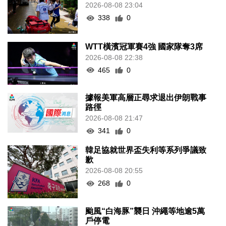
2026-08-08 23:04
338
0
WTT橫濱冠軍賽4強 國家隊奪3席
2026-08-08 22:38
465
0
據報美軍高層正尋求退出伊朗戰事
路徑
2026-08-08 21:47
341
0
韓足協就世界盃失利等系列爭議致
歉
2026-08-08 20:55
268
0
颱風“白海豚”襲日 沖繩等地逾5萬
戶停電