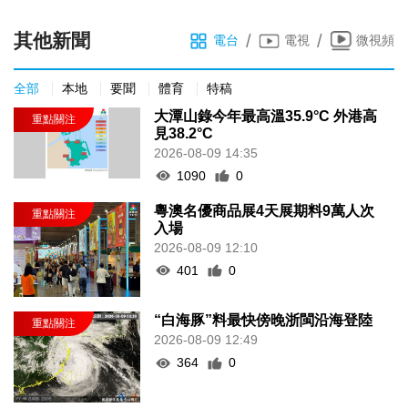
其他新聞
/
/
電台
電視
微視頻
全部
本地
要聞
體育
特稿
大潭山錄今年最高溫35.9°C 外港高
見38.2°C
2026-08-09 14:35
1090
0
粵澳名優商品展4天展期料9萬人次
入場
2026-08-09 12:10
401
0
“白海豚”料最快傍晚浙閩沿海登陸
2026-08-09 12:49
364
0