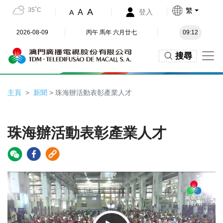
35˚C
繁
A
A
登入
A
2026-08-09
丙午 馬年 六月廿七
09:12
搜尋
主頁
新聞
> 珠海辦活動表彰產業人才
珠海辦活動表彰產業人才
Video
Player