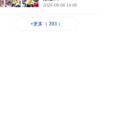
2026-08-06 14:00
122
0
+更多（ 393 ）
旅遊局明年3資助計劃
下週一起申請
2026-08-06 13:38
164
0
路氹酒店中年女多處
割傷 酒店保安同受傷
送院
2026-08-06 13:22
949
0
寵物橫琴通關便利化
爭取延長健康證明有
效期
2026-08-06 13:06
222
0
金管局提醒警惕偽冒