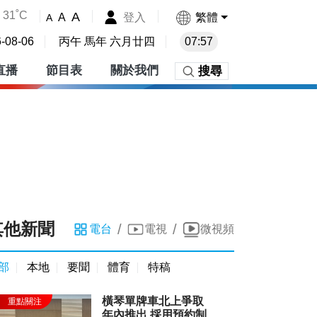
31˚C
A
登入
繁體
A
A
-08-06
丙午 馬年 六月廿四
07:57
直播
節目表
關於我們
搜尋
其他新聞
/
/
電台
電視
微視頻
部
本地
要聞
體育
特稿
橫琴單牌車北上爭取
年內推出 採用預約制