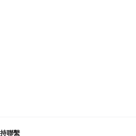
保誠保險網站及詐騙
信息
2026-08-06 12:41
520
0
學聯辦法律知識活動
冀助學員做好升大規
劃
2026-08-06 12:22
258
0
粵澳名優首日簽49份
協議 展商冀合作拓市
2026-08-06 12:19
211
0
烏克蘭指朝鮮導彈部
隊開始在俄西部部署
2026-08-06 12:17
108
0
持聯繫
巴西與阿根廷關係降