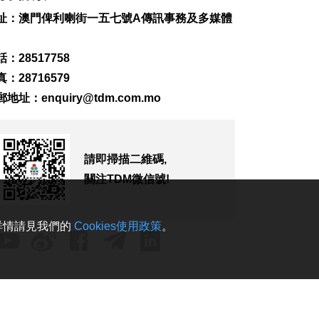
級 阿駐巴大使將回國
址：澳門俾利喇街一五七號A傳訊事務及多媒體
休假
2026-08-06 12:12
121
0
：28517758
：28716579
團體辦數學競賽為愛
好者搭建交流平台
郵地址：
enquiry@tdm.com.mo
2026-08-06 11:52
397
0
廣島原爆81週年 日揆
請即掃描二維碼,
強調堅持無核三原則
關注TDM微信號!
2026-08-06 11:40
149
0
。詳情請見我們的
Cookies使用政策
。
鞏固退休基金會財政
資源法案簽意見書
2026-08-06 11:18
322
0
避暑中心開放