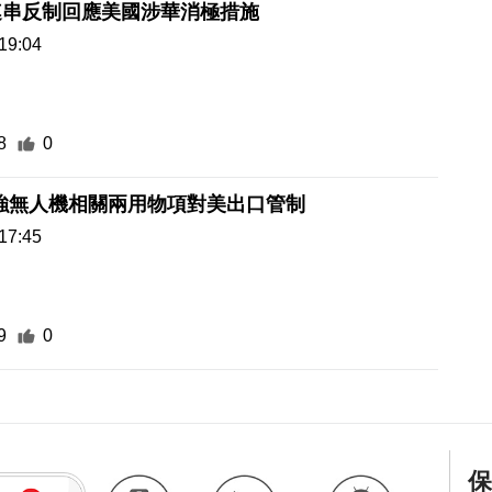
連串反制回應美國涉華消極措施
19:04
8
0
強無人機相關兩用物項對美出口管制
17:45
9
0
保