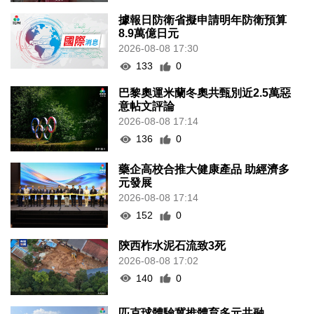
據報日防衛省擬申請明年防衛預算
8.9萬億日元
2026-08-08 17:30
133
0
巴黎奧運米蘭冬奧共甄別近2.5萬惡
意帖文評論
2026-08-08 17:14
136
0
藥企高校合推大健康產品 助經濟多
元發展
2026-08-08 17:14
152
0
陝西柞水泥石流致3死
2026-08-08 17:02
140
0
匹克球體驗冀推體育多元共融