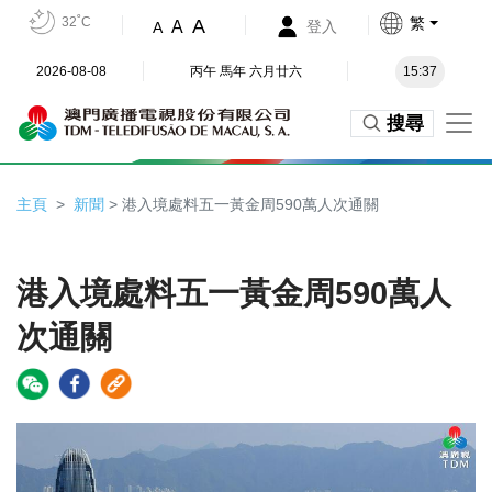
32˚C
繁
A
A
登入
A
2026-08-08
丙午 馬年 六月廿六
15:37
搜尋
主頁
新聞
> 港入境處料五一黃金周590萬人次通關
港入境處料五一黃金周590萬人
次通關