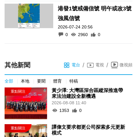
港發1號戒備信號 明午或改3號
強風信號
2026-07-24 20:56
0
2960
0
其他新聞
/
/
電台
電視
微視頻
全部
本地
要聞
體育
特稿
黃少澤: 大灣區深合區縱深推進帶
來法治建設全新機遇
2026-08-08 11:40
1353
0
譚偉文要求都更公司探索多元更新
模式