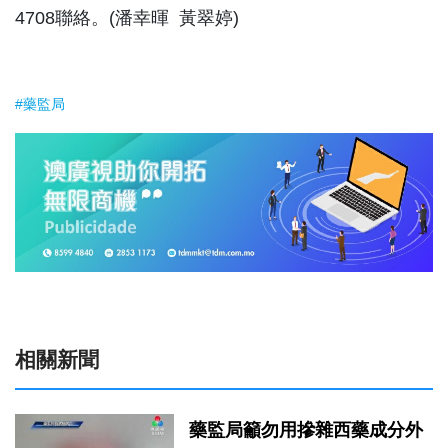
4708聯絡。(潘幸暉 黃翠婷)
#藥監局
相關新聞
藥監局籲勿用摻雜西藥成分外