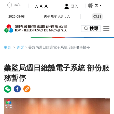
34˚C
繁
A
A
登入
A
2026-08-08
丙午 馬年 六月廿六
03:33
搜尋
主頁
新聞
> 藥監局週日維護電子系統 部份服務暫停
藥監局週日維護電子系統 部份服
務暫停