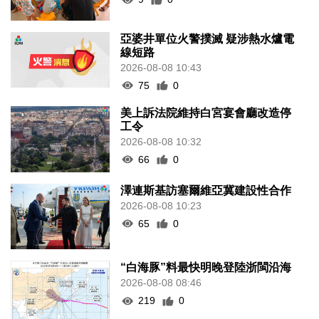
亞婆井單位火警撲滅 疑涉熱水爐電
線短路
2026-08-08 10:43
75
0
美上訴法院維持白宮宴會廳改造停
工令
2026-08-08 10:32
66
0
澤連斯基訪塞爾維亞冀建設性合作
2026-08-08 10:23
65
0
“白海豚”料最快明晚登陸浙閩沿海
2026-08-08 08:46
219
0