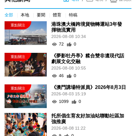
全部
本地
要聞
體育
特稿
港珠澳大橋跨境貨物轉運站3年發
揮物流實用
2026-08-08 10:34
72
0
《夢影牡丹亭》糅合雙非遺現代話
劇展文化交融
2026-08-08 10:55
46
0
《澳門講場特派員》2026年8月3日
2026-08-03 15:19
1099
0
托所倡生育友好加油站聯動社區加
強推廣
2026-08-08 11:22
9
0