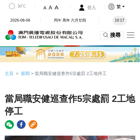
30˚C
繁
A
A
登入
A
2026-08-06
丙午 馬年 六月廿四
10:17
搜尋
主頁
新聞
> 當局職安健巡查作5宗處罰 2工地停工
當局職安健巡查作5宗處罰 2工地
停工