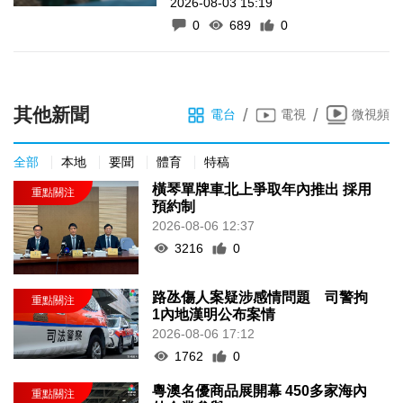
2026-08-03 15:19
0
689
0
其他新聞
/
/
電台
電視
微視頻
全部
本地
要聞
體育
特稿
橫琴單牌車北上爭取年內推出 採用
預約制
2026-08-06 12:37
3216
0
路氹傷人案疑涉感情問題 司警拘
1內地漢明公布案情
2026-08-06 17:12
1762
0
粵澳名優商品展開幕 450多家海內