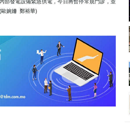
內部發電設備緊急供電，今日將暫停常規門診，並
歐婉姍 鄭裕華)