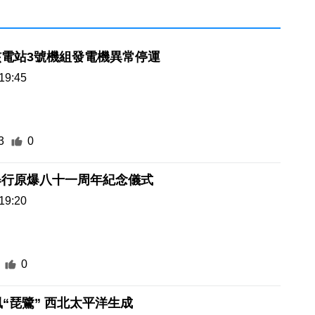
核電站3號機組發電機異常停運
19:45
3
0
舉行原爆八十一周年紀念儀式
19:20
0
風“琵鷺” 西北太平洋生成