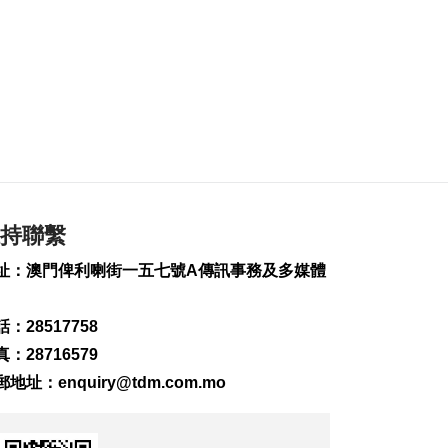
2026-08-09 18:08
210
0
益隆片區70場活動打
造親子空間
2026-08-09 17:31
242
0
印尼景區受山火影響
關閉 中國領館籲暫勿
前往
持聯繫
2026-08-09 17:15
163
0
址：澳門俾利喇街一五七號A傳訊事務及多媒體
輕軌辦陀螺比賽 參與
者眾同享社區活力
：28517758
2026-08-09 17:15
：28716579
367
1
郵地址：
enquiry@tdm.com.mo
菲受“白海豚”等極端
天氣侵襲6死7傷