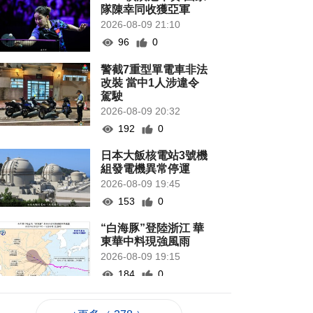
隊陳幸同收獲亞軍
2026-08-09 21:10
96
0
警截7重型單電車非法
改裝 當中1人涉違令
駕駛
2026-08-09 20:32
192
0
日本大飯核電站3號機
組發電機異常停運
2026-08-09 19:45
153
0
“白海豚”登陸浙江 華
東華中料現強風雨
2026-08-09 19:15
184
0
輕軌安裝支援電子支