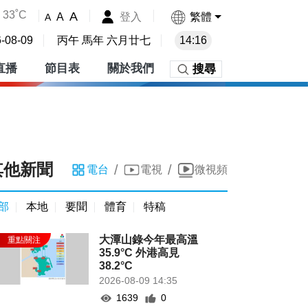
33˚C
A
登入
繁體
A
A
-08-09
丙午 馬年 六月廿七
14:16
直播
節目表
關於我們
搜尋
其他新聞
/
/
電台
電視
微視頻
部
本地
要聞
體育
特稿
大潭山錄今年最高溫
35.9°C 外港高見
38.2°C
2026-08-09 14:35
1639
0