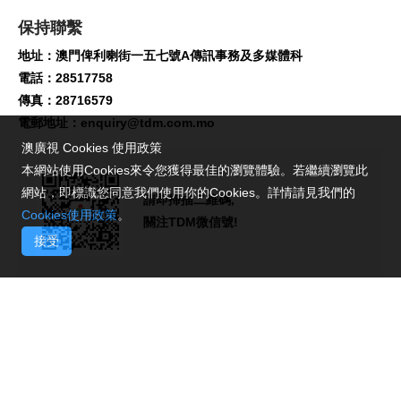
保持聯繫
地址：澳門俾利喇街一五七號A傳訊事務及多媒體科
電話：28517758
傳真：28716579
電郵地址：
enquiry@tdm.com.mo
澳廣視 Cookies 使用政策
本網站使用Cookies來令您獲得最佳的瀏覽體驗。若繼續瀏覽此
網站，即標識您同意我們使用你的Cookies。詳情請見我們的
請即掃描二維碼,
Cookies使用政策
。
關注TDM微信號!
接受