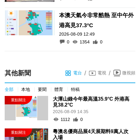
本澳天氣今非常酷熱 至中午外
港高見37.3°C
2026-08-09 12:49
0
1354
0
其他新聞
/
/
電台
電視
微視頻
全部
本地
要聞
體育
特稿
大潭山錄今年最高溫35.9°C 外港高
見38.2°C
2026-08-09 14:35
1112
0
粵澳名優商品展4天展期料9萬人次
入場