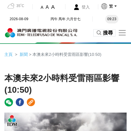
35˚C
繁
A
A
登入
A
2026-08-09
丙午 馬年 六月廿七
09:23
搜尋
主頁
新聞
> 本澳未來2小時料受雷雨區影響(10:50)
本澳未來2小時料受雷雨區影響
(10:50)