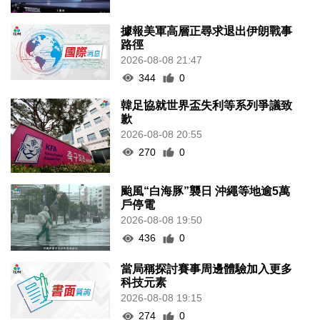
據報美軍高層正尋求退出伊朗戰事
路徑
2026-08-08 21:47
344
0
韓足協就世界盃失利等系列爭議致
歉
2026-08-08 20:55
270
0
颱風“白海豚”襲日 沖繩等地逾5萬
戶停電
2026-08-08 19:50
436
0
當局稱探討賽事周邊體驗加入更多
科技元素
2026-08-08 19:15
274
0