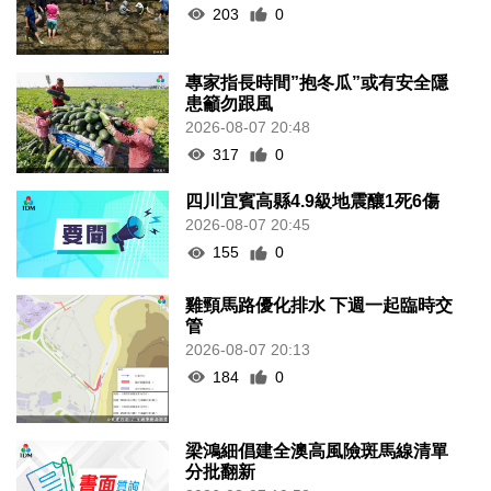
203
0
專家指長時間”抱冬瓜”或有安全隱
患籲勿跟風
2026-08-07 20:48
317
0
四川宜賓高縣4.9級地震釀1死6傷
2026-08-07 20:45
155
0
雞頸馬路優化排水 下週一起臨時交
管
2026-08-07 20:13
184
0
梁鴻細倡建全澳高風險斑馬線清單
分批翻新