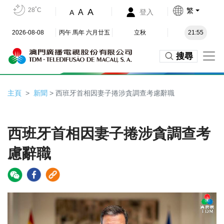
28˚C
繁
A
A
登入
A
2026-08-08
丙午 馬年 六月廿五
立秋
21:55
搜尋
主頁
新聞
> 西班牙首相因妻子捲涉貪調查考慮辭職
西班牙首相因妻子捲涉貪調查考
慮辭職