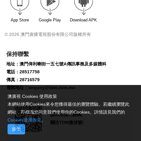
App Store
Google Play
Download APK
© 2026 澳門廣播電視股份有限公司版權所有
保持聯繫
地址：澳門俾利喇街一五七號A傳訊事務及多媒體科
電話：28517758
傳真：28716579
電郵地址：
enquiry@tdm.com.mo
澳廣視 Cookies 使用政策
本網站使用Cookies來令您獲得最佳的瀏覽體驗。若繼續瀏覽此
網站，即標識您同意我們使用你的Cookies。詳情請見我們的
請即掃描二維碼,
Cookies使用政策
。
關注TDM微信號!
接受