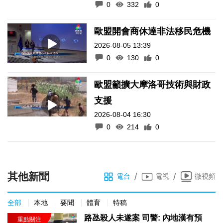
0
332
0
歐盟開會商休達非法移民危機
2026-08-05 13:39
0
130
0
歐盟籲擴大摩洛哥技術與財政
支援
2026-08-04 16:30
0
214
0
其他新聞
/
/
電台
電視
微視頻
全部
本地
要聞
體育
特稿
路氹殺人未遂案 司警: 內地漢有預