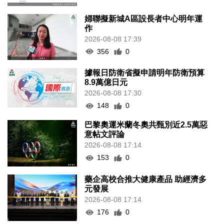
婦聯擬新城A區設長者中心明年運
作
2026-08-08 17:39
356
0
據報日防衛省擬申請明年防衛預算
8.9萬億日元
2026-08-08 17:30
148
0
巴黎奧運米蘭冬奧共甄別近2.5萬惡
意帖文評論
2026-08-08 17:14
153
0
藥企高校合推大健康產品 助經濟多
元發展
2026-08-08 17:14
176
0