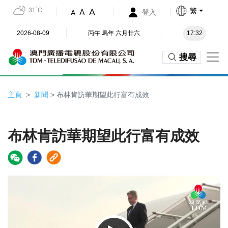
31˚C
繁
A
A
登入
A
2026-08-09
丙午 馬年 六月廿六
17:32
搜尋
主頁
新聞
> 布林肯訪華期望此行富有成效
布林肯訪華期望此行富有成效
Video
Player