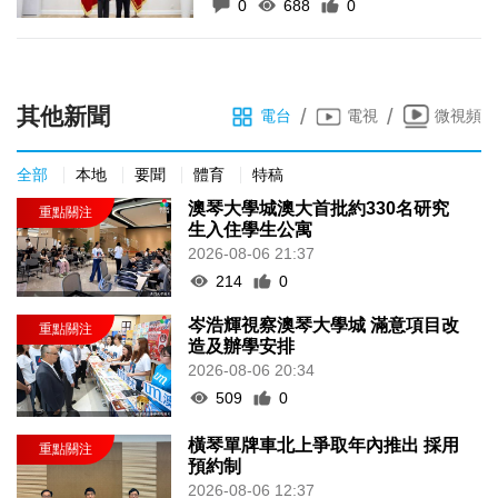
0
688
0
其他新聞
/
/
電台
電視
微視頻
全部
本地
要聞
體育
特稿
澳琴大學城澳大首批約330名研究
生入住學生公寓
2026-08-06 21:37
214
0
岑浩輝視察澳琴大學城 滿意項目改
造及辦學安排
2026-08-06 20:34
509
0
橫琴單牌車北上爭取年內推出 採用
預約制
2026-08-06 12:37