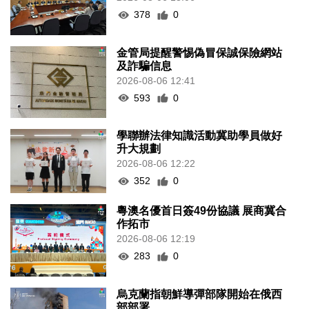
378
0
金管局提醒警惕偽冒保誠保險網站
及詐騙信息
2026-08-06 12:41
593
0
學聯辦法律知識活動冀助學員做好
升大規劃
2026-08-06 12:22
352
0
粵澳名優首日簽49份協議 展商冀合
作拓市
2026-08-06 12:19
283
0
烏克蘭指朝鮮導彈部隊開始在俄西
部部署