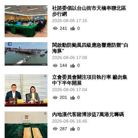
社諮委倡以台山街市天橋串聯北區
步行網
2026-08-06 17:15
241
0
閩啟動防颱風四級應急響應防禦“白
海豚”
2026-08-06 17:08
144
0
立會委員會關注項目執行率 籲勿集
中下半年開展
2026-08-06 17:04
201
0
內地漢代客賭博涉盜7萬港元籌碼
2026-08-06 16:45
287
0