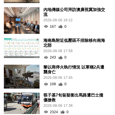
內地傳媒公司拜訪澳廣視冀加強交
流
2026-08-06 18:22
167
0
海南島附近低壓區不排除移向南海
北部
2026-08-06 17:58
243
0
黎以商停火執行情況 以軍稱2兵遭
襲身亡
2026-08-06 17:45
108
0
筷子基7旬翁疑衝出馬路遭巴士撞
傷搶救
2026-08-06 17:38
2324
0