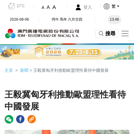
27˚C
繁
A
A
登入
A
2026-08-06
丙午 馬年 六月廿四
13:46
搜尋
主頁
新聞
> 王毅冀匈牙利推動歐盟理性看待中國發展
王毅冀匈牙利推動歐盟理性看待
中國發展