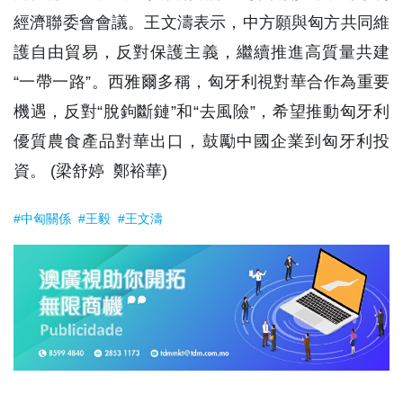
經濟聯委會會議。王文濤表示，中方願與匈方共同維
護自由貿易，反對保護主義，繼續推進高質量共建
“一帶一路”。西雅爾多稱，匈牙利視對華合作為重要
機遇，反對“脫鉤斷鏈”和“去風險”，希望推動匈牙利
優質農食產品對華出口，鼓勵中國企業到匈牙利投
資。 (梁舒婷 鄭裕華)
#中匈關係
#王毅
#王文濤