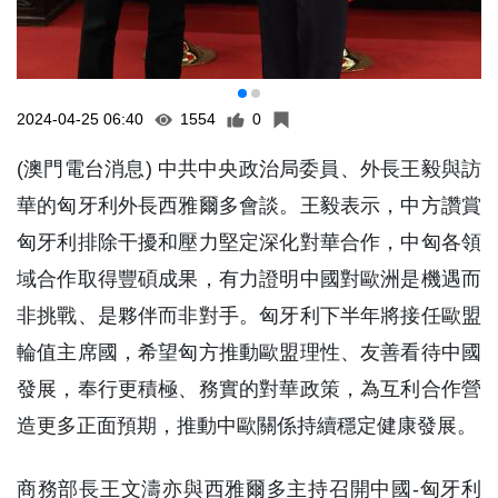
2024-04-25 06:40
1554
0
(澳門電台消息) 中共中央政治局委員、外長王毅與訪
華的匈牙利外長西雅爾多會談。王毅表示，中方讚賞
匈牙利排除干擾和壓力堅定深化對華合作，中匈各領
域合作取得豐碩成果，有力證明中國對歐洲是機遇而
非挑戰、是夥伴而非對手。匈牙利下半年將接任歐盟
輪值主席國，希望匈方推動歐盟理性、友善看待中國
發展，奉行更積極、務實的對華政策，為互利合作營
造更多正面預期，推動中歐關係持續穩定健康發展。
商務部長王文濤亦與西雅爾多主持召開中國-匈牙利