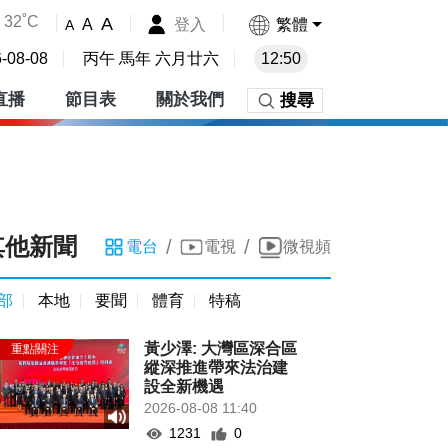
32˚C
A
登入
繁體
A
A
-08-08
丙午 馬年 六月廿六
12:50
直播
節目表
關於我們
搜尋
其他新聞
/
/
電台
電視
微視頻
部
本地
要聞
體育
特稿
黃少澤: 大灣區深合區
縱深推進帶來法治建
設全新機遇
2026-08-08 11:40
1231
0