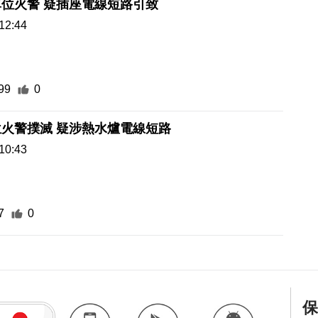
位火警 疑插座電線短路引致
12:44
99
0
亞婆井單位火警撲滅 疑涉熱水爐電線短路
10:43
7
0
保