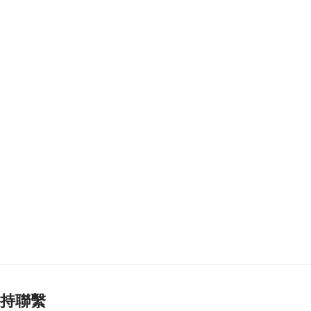
美財長稱霍爾木茲海
峽將逐步失去戰略重
要性
2026-08-08 16:38
192
0
氹仔有地盤工人暈倒
需送院搶救
2026-08-08 16:35
548
0
氹仔碼頭辦陀螺賽豐
富文旅體驗
2026-08-08 16:10
632
0
治安警雷霆行動截6車
違例
2026-08-08 15:56
244
0
持聯繫
特朗普重啟罷免聯儲