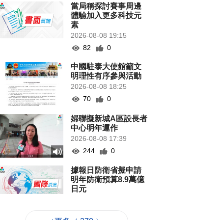
當局稱探討賽事周邊
體驗加入更多科技元
素
2026-08-08 19:15
82
0
中國駐泰大使館籲文
明理性有序參與活動
2026-08-08 18:25
70
0
婦聯擬新城A區設長者
中心明年運作
2026-08-08 17:39
244
0
據報日防衛省擬申請
明年防衛預算8.9萬億
日元
2026-08-08 17:30
104
0