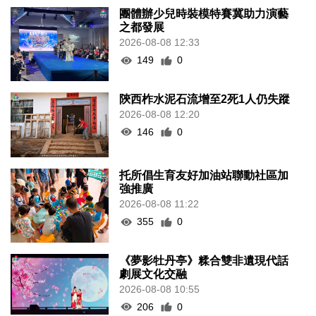
團體辦少兒時裝模特賽冀助力演藝
之都發展
2026-08-08 12:33
149
0
陝西柞水泥石流增至2死1人仍失蹤
2026-08-08 12:20
146
0
托所倡生育友好加油站聯動社區加
強推廣
2026-08-08 11:22
355
0
《夢影牡丹亭》糅合雙非遺現代話
劇展文化交融
2026-08-08 10:55
206
0