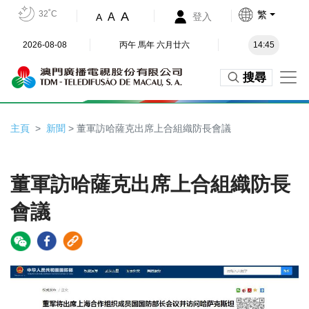
32˚C
繁
A
A
登入
A
2026-08-08
丙午 馬年 六月廿六
14:45
搜尋
主頁
新聞
> 董軍訪哈薩克出席上合組織防長會議
董軍訪哈薩克出席上合組織防長
會議