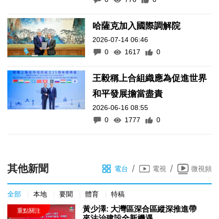
哈薩克加入國際調解院
2026-07-14 06:46
0
1617
0
王毅稱上合組織應為促進世界
和平發展擔當盡責
2026-06-16 08:55
0
1777
0
其他新聞
/
/
電台
電視
微視頻
全部
本地
要聞
體育
特稿
黃少澤: 大灣區深合區縱深推進帶
來法治建設全新機遇