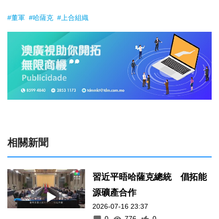
#董軍
#哈薩克
#上合組織
相關新聞
習近平晤哈薩克總統 倡拓能
源礦產合作
2026-07-16 23:37
0
776
0