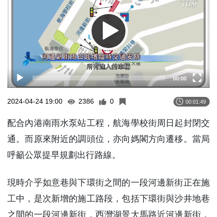
00:00
2024-04-24 19:00
2386
0
00:01:49
配合內港南雨水泵站工程，航海學校街周日起封閉交
通。而原來附近的調頭位，亦向媽閣方向遷移。當局
呼籲公眾提早規劃出行路線。
現時介乎如意巷與下環街之間的一段河邊新街正在施
工中，是次新增的施工路段，包括下環街與沙井地巷
之間的一段河邊新街，西灣湖景大馬路近河邊新街，