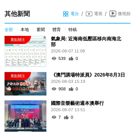
其他新聞
/
/
電台
電視
微視頻
全部
本地
要聞
體育
特稿
氣象局: 近海南低壓區移向南海北
部
2026-08-07 11:08
539
0
《澳門講場特派員》2026年8月3日
2026-08-03 15:19
908
0
國際音樂藝術週本澳舉行
2026-08-07 13:51
7
0