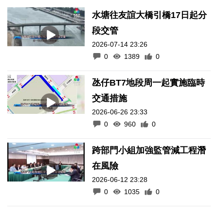
水塘往友誼大橋引橋17日起分
段交管
2026-07-14 23:26
0
1389
0
氹仔BT7地段周一起實施臨時
交通措施
2026-06-26 23:33
0
960
0
跨部門小組加強監管減工程潛
在風險
2026-06-12 23:28
0
1035
0