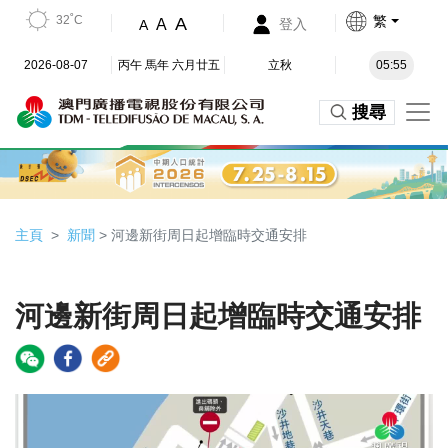
32˚C
繁
A
A
登入
A
2026-08-07
丙午 馬年 六月廿五
立秋
05:55
搜尋
主頁
新聞
> 河邊新街周日起增臨時交通安排
河邊新街周日起增臨時交通安排
Video
Player