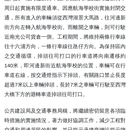
周日起實施有限度通車。因應航海學校街實施封閉交
通，所有進入的車輛須從西灣湖景大馬路，往河邊新
街方向左轉入航海學校街。而離開之車輛，則可行駛
近南光公司貨倉一側。工程期間，將維持兩條行車線
往十六浦方向，一條行車線往氹仔方向。為保持區內
之交通循環，掉頭往司打口的行車道將向南遷移約
140米，即河邊新街近航海學校的位置，車輛可在行
車道右線，按交通燈指示下掉頭。有關路口禁止長度
超過7米以上車輛掉頭，長於7米之車輛可行駛至西灣
大橋下方的迴轉車道掉頭往司打口。
公共建設局及交通事務局稱，將繼續密切留意各項臨
時措施的實施情況，著力做好協調工作，減少工程對