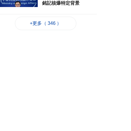
銘記核爆特定背景
2026-08-06 20:42
169
0
+更多（ 346 ）
工務局持續優化石排
灣社區未發展土地
2026-08-06 20:11
254
0
深合區升級改造系統
為橫琴單牌車北上作
準備
2026-08-06 19:46
325
0
朝鮮向東部海域發射
短程彈道導彈
2026-08-06 19:41
125
0
陳禮祺促規範停車場
車輛升降機使用保養