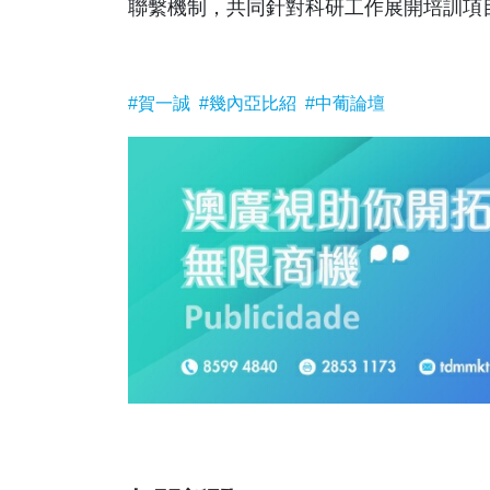
聯繫機制，共同針對科研工作展開培訓項目
#賀一誠
#幾內亞比紹
#中葡論壇