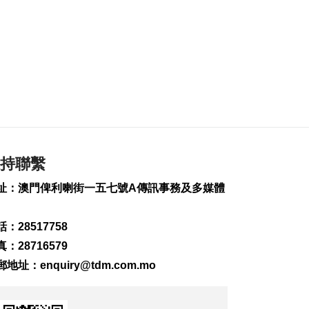
251
0
內地傳媒公司拜訪澳
廣視冀加強交流
2026-08-06 18:22
221
0
海南島附近低壓區不
排除移向南海北部
2026-08-06 17:58
325
0
持聯繫
黎以商停火執行情況
址：澳門俾利喇街一五七號A傳訊事務及多媒體
以軍稱2兵遭襲身亡
2026-08-06 17:45
：28517758
146
0
：28716579
筷子基7旬翁疑衝出馬
郵地址：
enquiry@tdm.com.mo
路遭巴士撞傷搶救
2026-08-06 17:38
2546
0