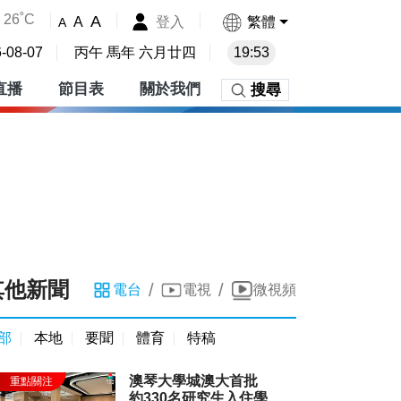
26˚C
A
登入
繁體
A
A
-08-07
丙午 馬年 六月廿四
19:53
直播
節目表
關於我們
搜尋
其他新聞
/
/
電台
電視
微視頻
部
本地
要聞
體育
特稿
澳琴大學城澳大首批
約330名研究生入住學