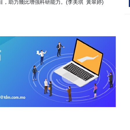
，助力幾比增強科研能力。(李美琪 黃翠婷)