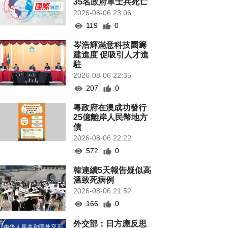
35名政府軍士兵死亡
2026-08-06 23:06
119
0
岑浩輝滿意科技園籌
建進度 促吸引人才進
駐
2026-08-06 22:35
207
0
粵政府在澳成功發行
25億離岸人民幣地方
債
2026-08-06 22:22
572
0
韓連續5天報告疑似高
溫致死病例
2026-08-06 21:52
166
0
外交部：日方應反思