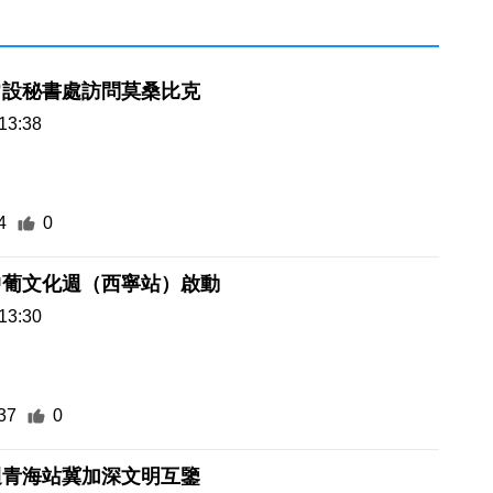
常設秘書處訪問莫桑比克
13:38
4
0
中葡文化週（西寧站）啟動
13:30
37
0
週青海站冀加深文明互鑒