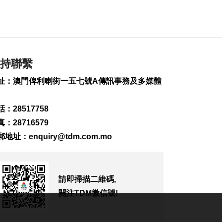
好者搭建交流平台
2026-08-06 11:52
387
0
廣島原爆81週年 日揆
強調堅持無核三原則
持聯繫
2026-08-06 11:40
址：澳門俾利喇街一五七號A傳訊事務及多媒體
142
0
鞏固退休基金會財政
：28517758
資源法案簽意見書
2026-08-06 11:18
：28716579
307
0
郵地址：
enquiry@tdm.com.mo
避暑中心開放
2026-08-06 11:11
136
0
請即掃描二維碼,
關注TDM微信號!
公共採購法下月生效
3場講解會逾680人參