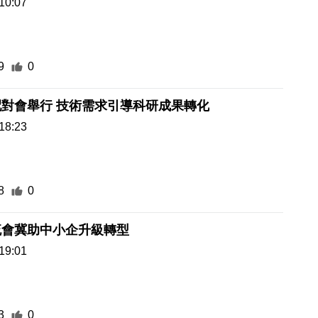
10:07
9
0
反向商業配對會舉行 技術需求引導科研成果轉化
18:23
8
0
流會冀助中小企升級轉型
19:01
3
0