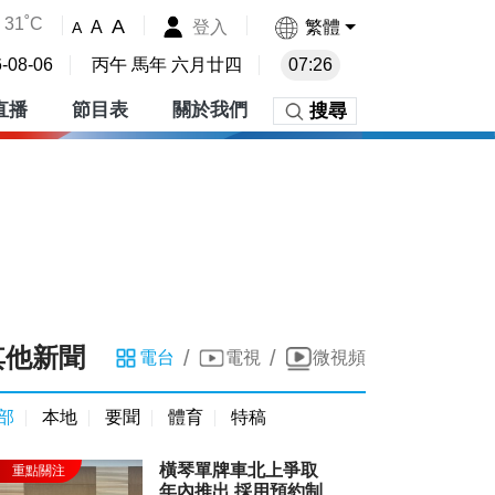
31˚C
A
登入
繁體
A
A
-08-06
丙午 馬年 六月廿四
07:26
直播
節目表
關於我們
搜尋
其他新聞
/
/
電台
電視
微視頻
部
本地
要聞
體育
特稿
橫琴單牌車北上爭取
年內推出 採用預約制