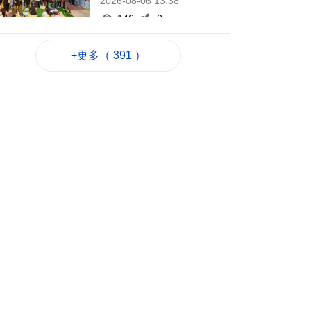
2026-08-06 13:38
146
0
路氹酒店中年女多處
+更多（ 391 ）
割傷 酒店保安同受傷
送院
2026-08-06 13:22
799
0
寵物橫琴通關便利化
爭取延長健康證明有
效期
2026-08-06 13:06
195
0
金管局提醒警惕偽冒
保誠保險網站及詐騙
信息
2026-08-06 12:41
501
0
學聯辦法律知識活動