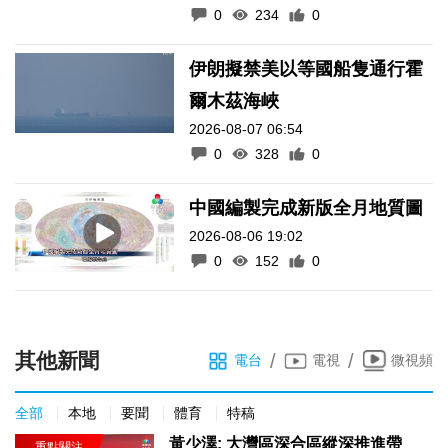
0
234
0
伊朗擬禁美以等國船隻通行霍
爾木茲海峽
2026-08-07 06:54
0
328
0
中國編製完成新版全月地質圖
2026-08-06 19:02
0
152
0
其他新聞
/
/
電台
電視
微視頻
全部
本地
要聞
體育
特稿
黃少澤: 大灣區深合區縱深推進帶