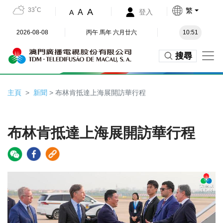
33˚C
繁
A
A
登入
A
2026-08-08
丙午 馬年 六月廿六
10:51
搜尋
主頁
新聞
> 布林肯抵達上海展開訪華行程
布林肯抵達上海展開訪華行程