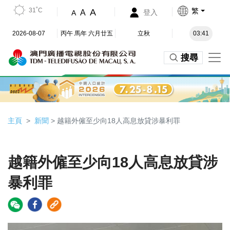
31˚C
繁
A
A
登入
A
2026-08-07
丙午 馬年 六月廿五
立秋
03:41
搜尋
主頁
新聞
> 越籍外僱至少向18人高息放貸涉暴利罪
越籍外僱至少向18人高息放貸涉
暴利罪