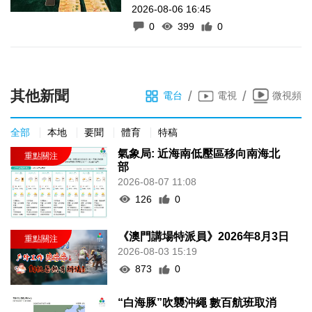
2026-08-06 16:45
0
399
0
其他新聞
/
/
電台
電視
微視頻
全部
本地
要聞
體育
特稿
氣象局: 近海南低壓區移向南海北
部
2026-08-07 11:08
126
0
《澳門講場特派員》2026年8月3日
2026-08-03 15:19
873
0
“白海豚”吹襲沖繩 數百航班取消