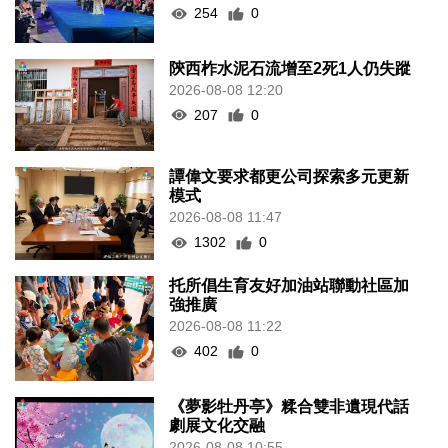
254
0
陝西柞水泥石流增至2死1人仍失蹤
2026-08-08 12:20
207
0
譚偉文要求都更公司探索多元更新
模式
2026-08-08 11:47
1302
0
托所倡生育友好加油站聯動社區加
強推廣
2026-08-08 11:22
402
0
《夢影牡丹亭》糅合雙非遺現代話
劇展文化交融
2026-08-08 10:55