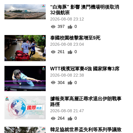
“白海豚” 影響 澳門機場明後取消
32個航班
2026-08-08 23:12
397
0
泰國校園槍擊案增至9死
2026-08-08 23:04
261
0
WTT橫濱冠軍賽4強 國家隊奪3席
2026-08-08 22:38
304
0
據報美軍高層正尋求退出伊朗戰事
路徑
2026-08-08 21:47
264
0
韓足協就世界盃失利等系列爭議致