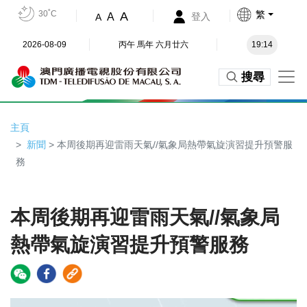
30˚C
繁
A
A
登入
A
2026-08-09
丙午 馬年 六月廿六
19:14
搜尋
主頁
新聞
> 本周後期再迎雷雨天氣//氣象局熱帶氣旋演習提升預警服
務
本周後期再迎雷雨天氣//氣象局
熱帶氣旋演習提升預警服務
Video