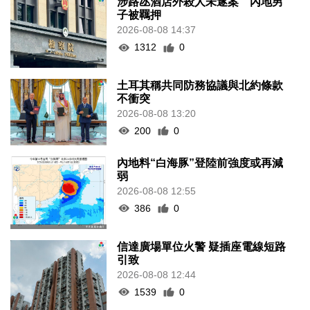
涉路氹酒店外殺人未遂案 內地男
子被羈押
2026-08-08 14:37
1312
0
土耳其稱共同防務協議與北約條款
不衝突
2026-08-08 13:20
200
0
內地料“白海豚”登陸前強度或再減
弱
2026-08-08 12:55
386
0
信達廣場單位火警 疑插座電線短路
引致
2026-08-08 12:44
1539
0