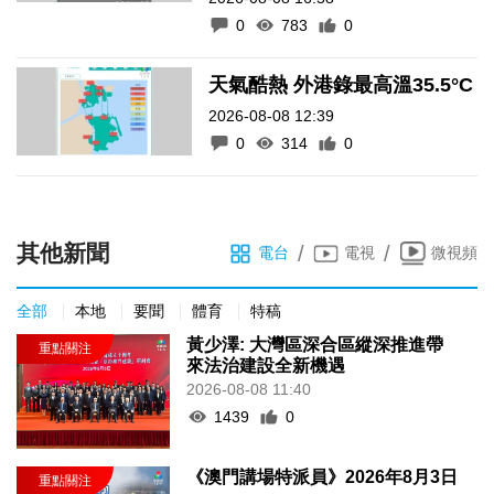
0
783
0
天氣酷熱 外港錄最高溫35.5°C
2026-08-08 12:39
0
314
0
其他新聞
/
/
電台
電視
微視頻
全部
本地
要聞
體育
特稿
黃少澤: 大灣區深合區縱深推進帶
來法治建設全新機遇
2026-08-08 11:40
1439
0
《澳門講場特派員》2026年8月3日