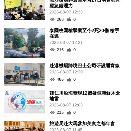
黑沙環燃料倉庫本月27日演習強化
應急處理力
2026-08-07 12:36
268
0
泰國校園槍擊案至今2死20傷 槍手
在逃
2026-08-07 12:21
216
0
赴港機場跨境巴士公司研設通宵線
2026-08-07 12:20
486
0
韓仁川沿海發現12個疑似朝鮮木盒
地雷
2026-08-07 12:03
215
0
旅遊局赴大馬參加美食之都年會
2026-08-07 11:45