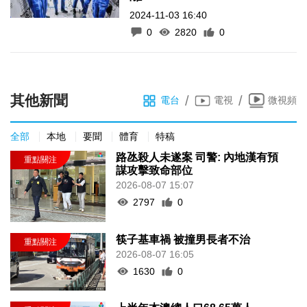
2024-11-03 16:40
0
2820
0
其他新聞
/
/
電台
電視
微視頻
全部
本地
要聞
體育
特稿
路氹殺人未遂案 司警: 內地漢有預
謀攻擊致命部位
2026-08-07 15:07
2797
0
筷子基車禍 被撞男長者不治
2026-08-07 16:05
1630
0