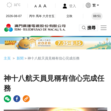
32˚C
繁
A
A
登入
A
2026-08-07
丙午 馬年 六月廿五
立秋
08:51
搜尋
主頁
新聞
> 神十八航天員見稱有信心完成任務
神十八航天員見稱有信心完成任
務