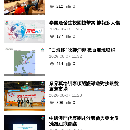
212
0
泰國疑發生校園槍擊案 據報多人傷
2026-08-07 11:45
177
0
“白海豚”吹襲沖繩 數百航班取消
2026-08-07 11:32
414
0
業界冀培訓專項認證導遊對接銀髮
旅遊市場
2026-08-07 11:28
206
0
中國澳門代表團赴汶萊參與亞太反
洗錢組織會議