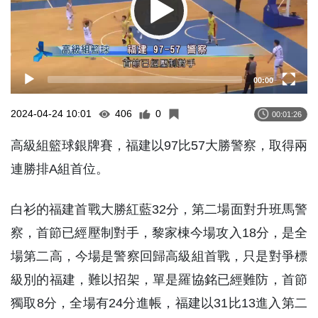
00:00
2024-04-24 10:01
406
0
00:01:26
高級組籃球銀牌賽，福建以97比57大勝警察，取得兩
連勝排A組首位。
白衫的福建首戰大勝紅藍32分，第二場面對升班馬警
察，首節已經壓制對手，黎家棟今場攻入18分，是全
場第二高，今場是警察回歸高級組首戰，只是對爭標
級別的福建，難以招架，單是羅協銘已經難防，首節
獨取8分，全場有24分進帳，福建以31比13進入第二