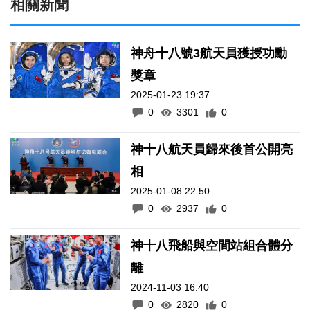
相關新聞
神舟十八號3航天員獲授功勳
獎章
2025-01-23 19:37
0
3301
0
神十八航天員歸來後首公開亮
相
2025-01-08 22:50
0
2937
0
神十八飛船與空間站組合體分
離
2024-11-03 16:40
0
2820
0