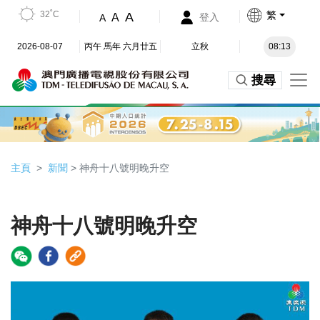
32˚C
繁
A
A
登入
A
2026-08-07
丙午 馬年 六月廿五
立秋
08:13
搜尋
主頁
新聞
> 神舟十八號明晚升空
神舟十八號明晚升空