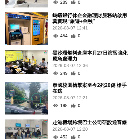
289
0
螞蟻銀行休企金融理財服務站啟用
冀實現“旅遊+金融”
2026-08-07 12:41
454
0
黑沙環燃料倉庫本月27日演習強化
應急處理力
2026-08-07 12:36
249
0
泰國校園槍擊案至今2死20傷 槍手
在逃
2026-08-07 12:21
198
0
赴港機場跨境巴士公司研設通宵線
2026-08-07 12:20
452
0