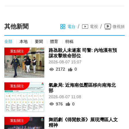
其他新聞
/
/
電台
電視
微視頻
全部
本地
要聞
體育
特稿
路氹殺人未遂案 司警: 內地漢有預
謀攻擊致命部位
2026-08-07 15:07
2172
0
氣象局: 近海南低壓區移向南海北
部
2026-08-07 11:08
976
0
舞蹈劇《得閒飲茶》展現灣區人文
精神