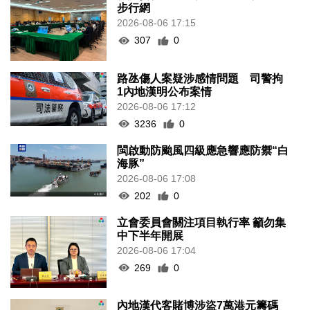
步行網
2026-08-06 17:15
307
0
路氹傷人案疑涉感情問題 司警拘
1內地漢明公布案情
2026-08-06 17:12
3236
0
閩啟動防颱風四級應急響應防禦“白
海豚”
2026-08-06 17:08
202
0
立會委員會關注項目執行率 籲勿集
中下半年開展
2026-08-06 17:04
269
0
內地漢代客賭博涉盜7萬港元籌碼