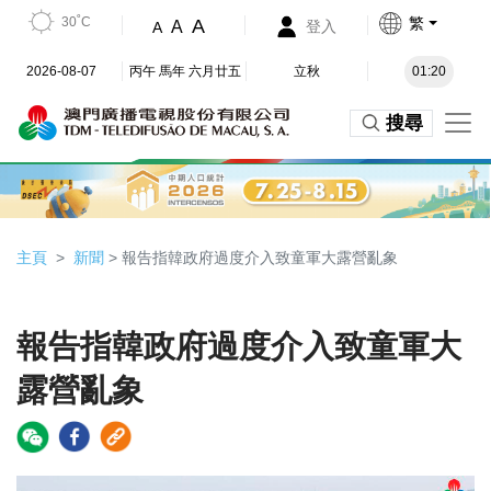
30˚C
繁
A
A
登入
A
2026-08-07
丙午 馬年 六月廿五
立秋
01:20
搜尋
主頁
新聞
> 報告指韓政府過度介入致童軍大露營亂象
報告指韓政府過度介入致童軍大
露營亂象