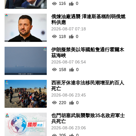
116
0
俄煉油廠遇襲 澤連斯基稱削弱俄燃
料供應
2026-08-07 07:18
118
0
伊朗擬禁美以等國船隻通行霍爾木
茲海峽
2026-08-07 06:54
158
0
西班牙休達非法移民潮增至約百人
死亡
2026-08-06 23:45
220
0
也門胡塞武裝襲擊致35名政府軍士
兵死亡
2026-08-06 23:06
205
0