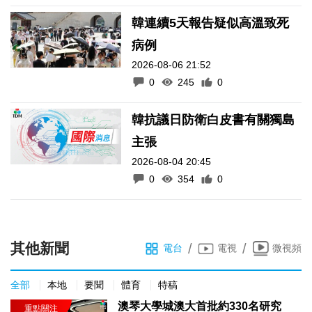
韓連續5天報告疑似高溫致死
病例
2026-08-06 21:52
0
245
0
韓抗議日防衛白皮書有關獨島
主張
2026-08-04 20:45
0
354
0
其他新聞
/
/
電台
電視
微視頻
全部
本地
要聞
體育
特稿
澳琴大學城澳大首批約330名研究