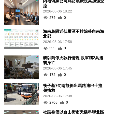
內地傳媒公司拜訪澳廣視冀加強交
流
2026-08-06 18:22
279
0
海南島附近低壓區不排除移向南海
北部
2026-08-06 17:58
399
0
黎以商停火執行情況 以軍稱2兵遭
襲身亡
2026-08-06 17:45
172
0
筷子基7旬翁疑衝出馬路遭巴士撞
傷搶救
2026-08-06 17:38
2705
0
社諮委倡以台山街市天橋串聯北區