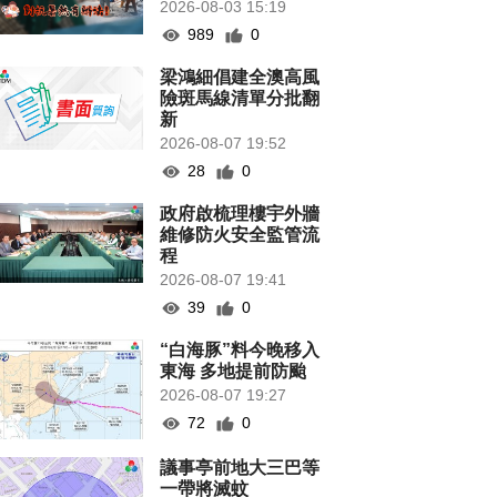
2026-08-03 15:19
989
0
梁鴻細倡建全澳高風
險斑馬線清單分批翻
新
2026-08-07 19:52
28
0
政府啟梳理樓宇外牆
維修防火安全監管流
程
2026-08-07 19:41
39
0
“白海豚”料今晚移入
東海 多地提前防颱
2026-08-07 19:27
72
0
議事亭前地大三巴等
一帶將滅蚊