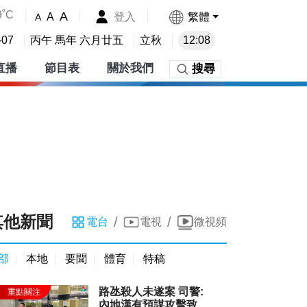
9˚C
A
登入
繁體
A
A
-07
丙午 馬年 六月廿五
立秋
12:08
直播
節目表
關於我們
搜尋
其他新聞
/
/
電台
電視
微視頻
部
本地
要聞
體育
特稿
路氹殺人未遂案 司警:
內地漢有預謀攻擊致