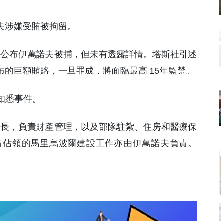
諾夫涉嫌受賄被拘留。
交平台公布伊萬諾夫被捕，但未有透露詳情。塔斯社引述
布的巨額賄賂，一旦罪成，將面臨最高 15年監禁。
知悉事件。
斯副防長，負責財產管理，以及部隊駐紮、住房和醫療保
方佔領的馬里烏波爾建設工作亦由伊萬諾夫負責。