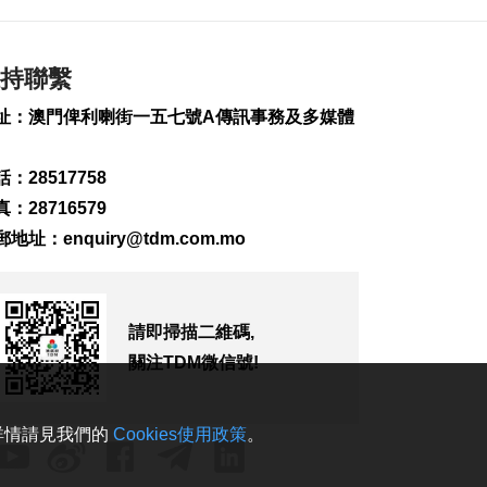
118
0
德國萊茵河水位下降
露出二戰未爆炸彈
持聯繫
2026-08-07 17:39
163
0
址：澳門俾利喇街一五七號A傳訊事務及多媒體
澳車北上APP優化界
：28517758
面 增已預約通關紀錄
2026-08-07 17:30
：28716579
220
0
郵地址：
enquiry@tdm.com.mo
顏奕恆促增青洲公共
泊車空間
2026-08-07 17:14
請即掃描二維碼,
159
0
關注TDM微信號!
司警介入騙案阻匯款
1居民免損7.8萬元
2026-08-07 16:50
。詳情請見我們的
Cookies使用政策
。
251
0