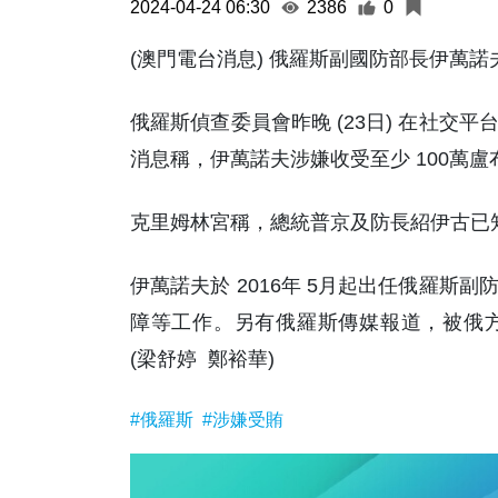
2024-04-24 06:30
2386
0
(澳門電台消息) 俄羅斯副國防部長伊萬
俄羅斯偵查委員會昨晚 (23日) 在社
消息稱，伊萬諾夫涉嫌收受至少 100萬盧
克里姆林宮稱，總統普京及防長紹伊古已
伊萬諾夫於 2016年 5月起出任俄羅
障等工作。另有俄羅斯傳媒報道，被俄
(梁舒婷 鄭裕華)
#俄羅斯
#涉嫌受賄