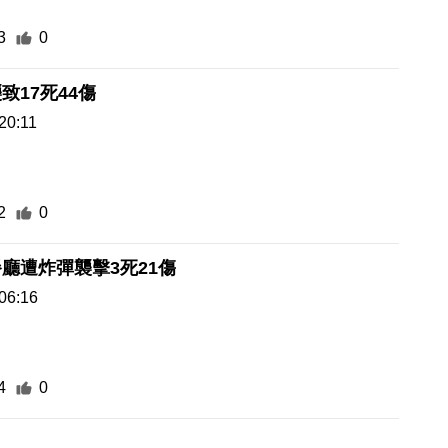
3
0
致17死44傷
20:11
2
0
廳遭炸彈襲擊3死21傷
06:16
4
0