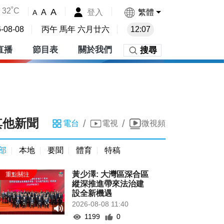
32˚C
A
登入
繁體
A
A
-08-08
丙午 馬年 六月廿六
12:07
直播
節目表
關於我們
搜尋
其他新聞
/
/
電台
電視
微視頻
部
本地
要聞
體育
特稿
黃少澤: 大灣區深合區
縱深推進帶來法治建
設全新機遇
2026-08-08 11:40
1199
0