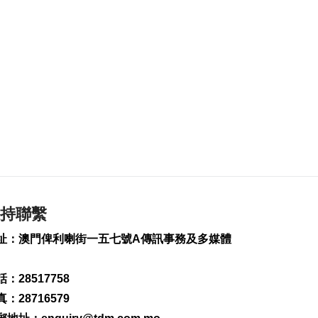
美財長稱霍爾木茲海
峽將逐步失去戰略重
要性
2026-08-08 16:38
173
0
氹仔有地盤工人暈倒
需送院搶救
2026-08-08 16:35
512
0
氹仔碼頭辦陀螺賽豐
富文旅體驗
2026-08-08 16:10
590
0
持聯繫
治安警雷霆行動截6車
址：澳門俾利喇街一五七號A傳訊事務及多媒體
違例
2026-08-08 15:56
：28517758
225
0
：28716579
特朗普重啟罷免聯儲