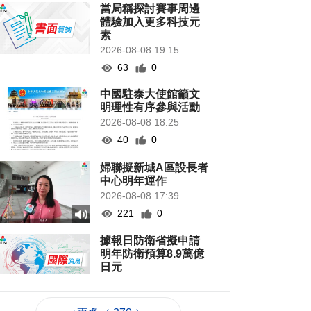
當局稱探討賽事周邊
體驗加入更多科技元
素
2026-08-08 19:15
63
0
中國駐泰大使館籲文
明理性有序參與活動
2026-08-08 18:25
40
0
婦聯擬新城A區設長者
中心明年運作
2026-08-08 17:39
221
0
據報日防衛省擬申請
明年防衛預算8.9萬億
日元
2026-08-08 17:30
93
0