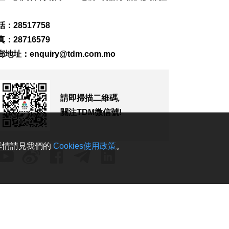
彩消費2123元 按年升
7.8%
：28517758
2026-08-07 16:22
：28716579
112
0
郵地址：
enquiry@tdm.com.mo
上半年新成立公司
2726間
2026-08-07 16:20
122
0
請即掃描二維碼,
關注TDM微信號!
內地漢涉不法匯兌被
捕
2026-08-07 16:11
。詳情請見我們的
Cookies使用政策
。
154
0
氹仔徐日昇寅公馬路
附近水管爆裂 多校受
影響
2026-08-07 16:09
1075
0