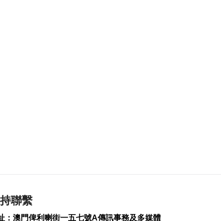
深合區產業發展局加
入ICCA會員
2026-08-07 16:43
129
0
龍環葡韻生態步道下
週三起翻新
2026-08-07 16:39
149
0
次季住宅樓價指數按
季升1.9%
2026-08-07 16:30
132
0
何潤生倡研會展業智
能化發展扶持政策
2026-08-07 16:25
持聯繫
115
0
址：澳門俾利喇街一五七號A傳訊事務及多媒體
上半年旅客人均非博