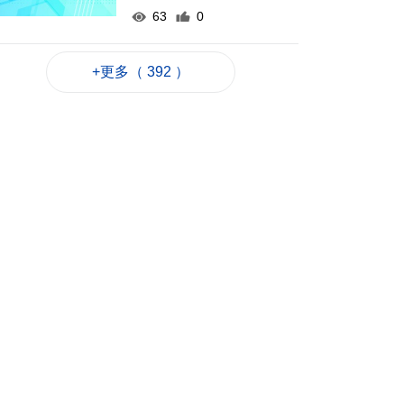
63
0
德國萊茵河水位下降
露出二戰未爆炸彈
+更多（ 392 ）
2026-08-07 17:39
89
0
澳車北上APP優化界
面 增已預約通關紀錄
2026-08-07 17:30
128
0
顏奕恆促增青洲公共
泊車空間
2026-08-07 17:14
114
0
司警介入騙案阻匯款
1居民免損7.8萬元
2026-08-07 16:50
207
0