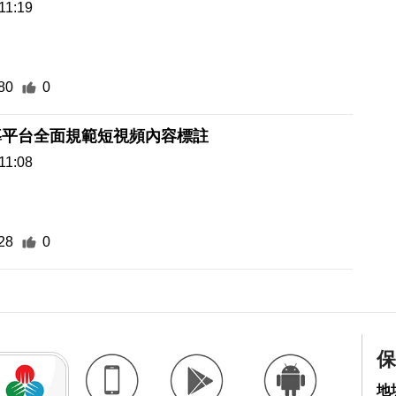
11:19
80
0
導平台全面規範短視頻內容標註
11:08
28
0
保
地