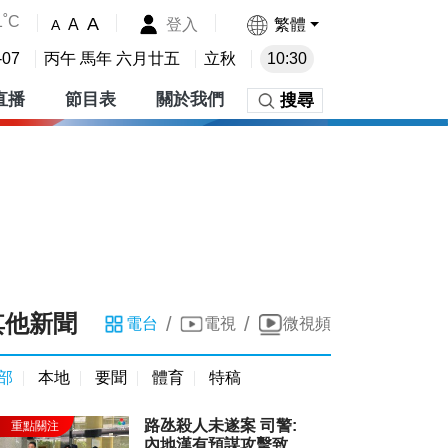
1˚C
A
登入
繁體
A
A
-07
丙午 馬年 六月廿五
立秋
10:30
直播
節目表
關於我們
搜尋
其他新聞
/
/
電台
電視
微視頻
部
本地
要聞
體育
特稿
路氹殺人未遂案 司警:
內地漢有預謀攻擊致