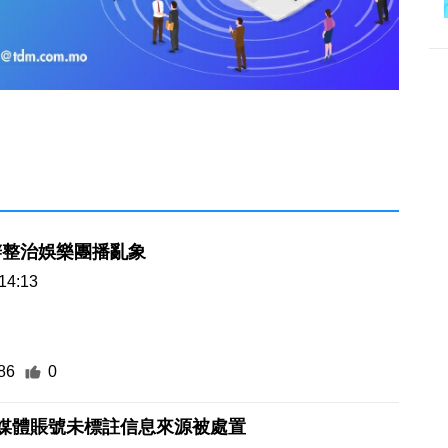
辦整治娛樂團播亂象
14:13
86
0
自媒體賬號未標註信息來源被處置