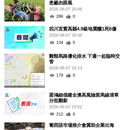
患籲勿跟風
2026-08-07 20:48
286
0
四川宜賓高縣4.9級地震釀1死6傷
2026-08-07 20:45
134
0
雞頸馬路優化排水 下週一起臨時交
管
2026-08-07 20:13
178
0
梁鴻細倡建全澳高風險斑馬線清單
分批翻新
2026-08-07 19:52
212
0
葡西語市場推介會冀助企業出海