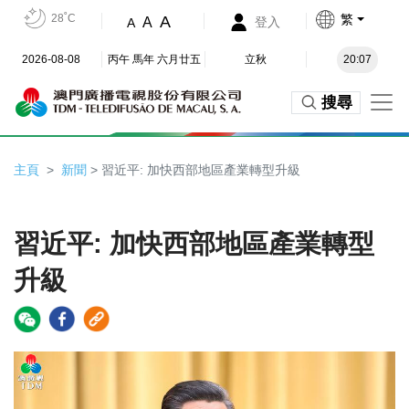
28˚C
繁
A
A
登入
A
2026-08-08
丙午 馬年 六月廿五
立秋
20:07
搜尋
主頁
新聞
> 習近平: 加快西部地區產業轉型升級
習近平: 加快西部地區產業轉型
升級