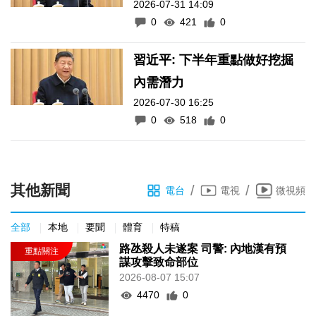
2026-07-31 14:09
0
421
0
習近平: 下半年重點做好挖掘
內需潛力
2026-07-30 16:25
0
518
0
其他新聞
/
/
電台
電視
微視頻
全部
本地
要聞
體育
特稿
路氹殺人未遂案 司警: 內地漢有預
謀攻擊致命部位
2026-08-07 15:07
4470
0