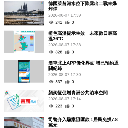
德國萊茵河水位下降露出二戰未爆
炸彈
2026-08-07 17:39
241
0
橙色高溫提示生效 未來數日最高
溫36°C
2026-08-07 17:38
828
0
澳車北上APP優化界面 增已預約通
關紀錄
2026-08-07 17:30
337
0
顏奕恆促增青洲公共泊車空間
2026-08-07 17:14
223
0
司警介入騙案阻匯款 1居民免損7.8
萬元