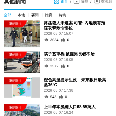
其他新聞
/
/
電台
電視
微視頻
全部
本地
要聞
體育
特稿
路氹殺人未遂案 司警: 內地漢有預
謀攻擊致命部位
2026-08-07 15:07
3634
0
筷子基車禍 被撞男長者不治
2026-08-07 16:05
2572
0
橙色高溫提示生效 未來數日最高
溫36°C
2026-08-07 17:38
543
0
上半年本澳總人口68.65萬人
2026-08-07 16:24