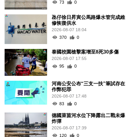
73
0
氹仔徐日昇寅公馬路爆水管完成維
修恢復供水
2026-08-07 18:04
370
0
泰國校園槍擊案增至8死30多傷
2026-08-07 17:55
95
0
河南公安公布“三支一扶”筆試存在
作弊犯罪
2026-08-07 17:48
83
0
德國萊茵河水位下降露出二戰未爆
炸彈
2026-08-07 17:39
120
0