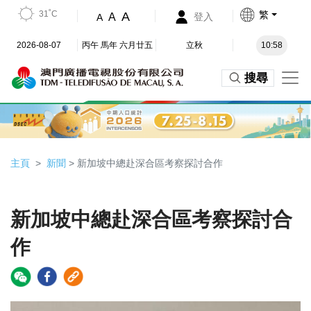
31˚C
繁
A
A
登入
A
2026-08-07
丙午 馬年 六月廿五
立秋
10:58
搜尋
主頁
新聞
> 新加坡中總赴深合區考察探討合作
新加坡中總赴深合區考察探討合
作