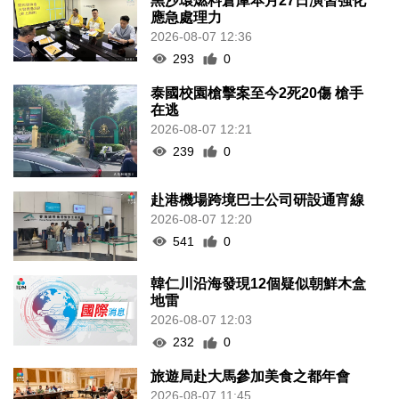
黑沙環燃料倉庫本月27日演習強化
應急處理力
2026-08-07 12:36
293
0
泰國校園槍擊案至今2死20傷 槍手
在逃
2026-08-07 12:21
239
0
赴港機場跨境巴士公司研設通宵線
2026-08-07 12:20
541
0
韓仁川沿海發現12個疑似朝鮮木盒
地雷
2026-08-07 12:03
232
0
旅遊局赴大馬參加美食之都年會
2026-08-07 11:45