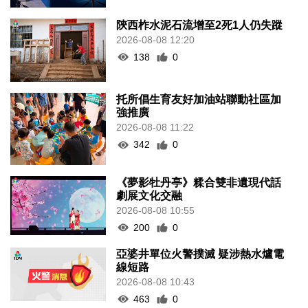
陝西柞水泥石流增至2死1人仍失蹤
2026-08-08 12:20
138
0
托所倡生育友好加油站聯動社區加
強推廣
2026-08-08 11:22
342
0
《夢影牡丹亭》糅合雙非遺現代話
劇展文化交融
2026-08-08 10:55
200
0
亞婆井單位火警撲滅 疑涉熱水爐電
線短路
2026-08-08 10:43
463
0