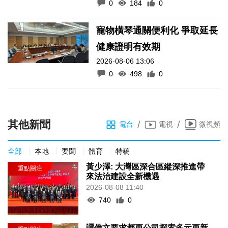
0
184
0
寵物橫琴通關便利化 爭取延長
健康證明有效期
2026-08-06 13:06
0
498
0
其他新聞
/
/
電台
電視
微視頻
全部
本地
要聞
體育
特稿
黃少澤: 大灣區深合區縱深推進帶
來法治建設全新機遇
2026-08-08 11:40
740
0
譚偉文要求都更公司探索多元更新