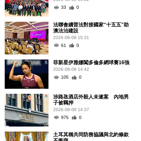
33
0
法聯會續普法對接國家“十五五”助
澳法治建設
2026-08-08 15:31
61
0
菲新星伊雅娜闖多倫多網球賽16強
2026-08-08 14:42
105
0
涉路氹酒店外殺人未遂案 內地男
子被羈押
2026-08-08 14:37
975
0
土耳其稱共同防務協議與北約條款
不衝突