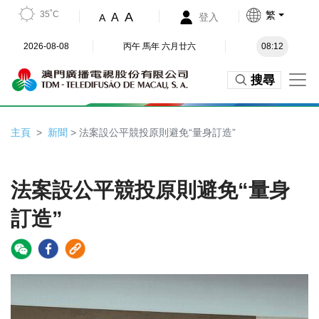
35˚C
繁
A
A
登入
A
2026-08-08
丙午 馬年 六月廿六
08:12
搜尋
主頁
新聞
> 法案設公平競投原則避免“量身訂造”
法案設公平競投原則避免“量身
訂造”